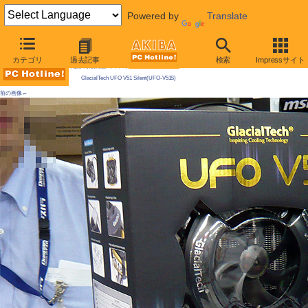
Powered by
Translate
AKIBA PC Hotline! 2009年8月8日号
カテゴリ
過去記事
検索
Impressサイト
今週見つけた新製品：ファン/冷却関連製品
GlacialTech UFO V51 Silent(UFO-V51S)
前の画像←