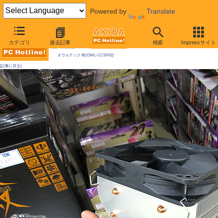
Powered by
Translate
AKIBA PC Hotline! 2009年8月8日号
カテゴリ
過去記事
検索
Impressサイト
今週見つけた新製品：ファン/冷却関連製品
オウルテック 斬(OWL-CCSH02)
[記事に戻る]