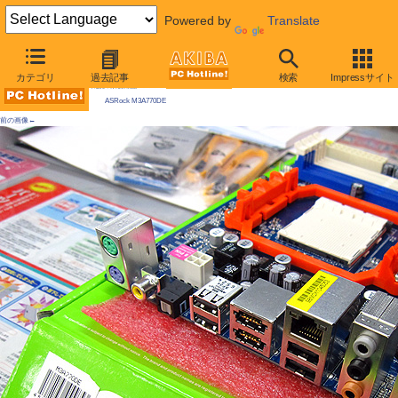
Powered by
Translate
AKIBA PC Hotline! 2009年8月15日号
カテゴリ
過去記事
検索
Impressサイト
今週見つけた新製品：Socket AM3マザーボード
ASRock M3A770DE
前の画像←