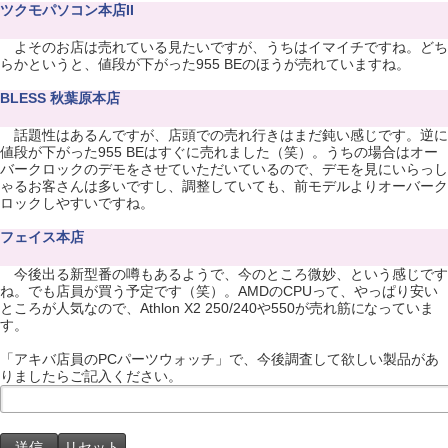
ツクモパソコン本店II
よそのお店は売れている見たいですが、うちはイマイチですね。どち
らかというと、値段が下がった955 BEのほうが売れていますね。
BLESS 秋葉原本店
話題性はあるんですが、店頭での売れ行きはまだ鈍い感じです。逆に
値段が下がった955 BEはすぐに売れました（笑）。うちの場合はオー
バークロックのデモをさせていただいているので、デモを見にいらっし
ゃるお客さんは多いですし、調整していても、前モデルよりオーバーク
ロックしやすいですね。
フェイス本店
今後出る新型番の噂もあるようで、今のところ微妙、という感じです
ね。でも店員が買う予定です（笑）。AMDのCPUって、やっぱり安い
ところが人気なので、Athlon X2 250/240や550が売れ筋になっていま
す。
「アキバ店員のPCパーツウォッチ」で、今後調査して欲しい製品があ
りましたらご記入ください。