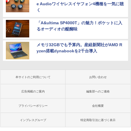
e Audioワイヤレスイヤフォン4機種を一気に聴
く
「A&ultima SP4000T」の魅力！ポケットに入
るオーディオの醍醐味
メモリ32GBでも予算内。産経新聞社がAMD R
yzen搭載dynabookを2千台導入
本サイトのご利用について
お問い合わせ
広告掲載のご案内
編集部へのご連絡
プライバシーポリシー
会社概要
インプレスグループ
特定商取引法に基づく表示