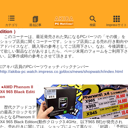
【 2009年8月29日号 】
カテゴリ
過去記事
検索
Impressサイト
アキバ店員のPCパーツウォッチ（ Phenom II X4 965 Black E
dition ）
このコーナーは、最近発売された気になるPCパーツの「その後」を
ショップ店員に聞くコーナーです。ショップ店員による売れ行き動向や
アドバイスなど、購入等の参考としてご活用下さい。なお、今後調査し
て欲しい製品などがありましたら、ページ末尾のフォームをご利用下さ
い。記事作成時の参考とさせて頂きます。
□アキバ店員のPCパーツウォッチ バックナンバー
http://akiba-pc.watch.impress.co.jp/docs/news/shopwatch/index.html
|
●
AMD Phenom II
X4 965 Black Editi
on
歴代クアッドコア
の最高クロックモデ
ルとなるPhenom II
X4 965 Black Edition(動作クロック3.4GHz、以下965 BE)が発売され
た。売れ行きに関しては、ショップによって異なり、「好調」「予想以