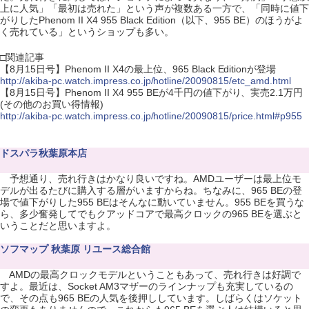
上に人気」「最初は売れた」という声が複数ある一方で、「同時に値下
がりしたPhenom II X4 955 Black Edition（以下、955 BE）のほうがよ
く売れている」というショップも多い。
□関連記事
【8月15日号】Phenom II X4の最上位、965 Black Editionが登場
http://akiba-pc.watch.impress.co.jp/hotline/20090815/etc_amd.html
【8月15日号】Phenom II X4 955 BEが4千円の値下がり、実売2.1万円
(その他のお買い得情報)
http://akiba-pc.watch.impress.co.jp/hotline/20090815/price.html#p955
ドスパラ秋葉原本店
予想通り、売れ行きはかなり良いですね。AMDユーザーは最上位モ
デルが出るたびに購入する層がいますからね。ちなみに、965 BEの登
場で値下がりした955 BEはそんなに動いていません。955 BEを買うな
ら、多少奮発してでもクアッドコアで最高クロックの965 BEを選ぶと
いうことだと思いますよ。
ソフマップ 秋葉原 リユース総合館
AMDの最高クロックモデルということもあって、売れ行きは好調で
すよ。最近は、Socket AM3マザーのラインナップも充実しているの
で、その点も965 BEの人気を後押ししています。しばらくはソケット