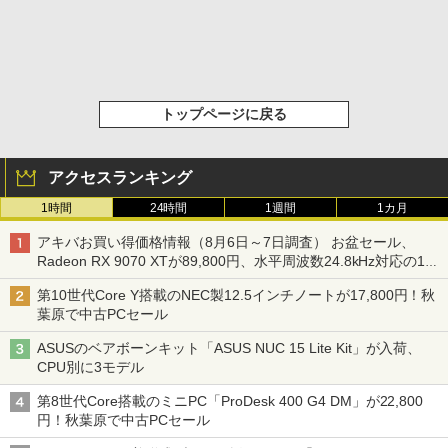
トップページに戻る
アクセスランキング
1時間
24時間
1週間
1カ月
アキバお買い得価格情報（8月6日～7日調査） お盆セール、
Radeon RX 9070 XTが89,800円、水平周波数24.8kHz対応の17
型モニターが9,801円、暑さ指数連動セール ほか
第10世代Core Y搭載のNEC製12.5インチノートが17,800円！秋
葉原で中古PCセール
ASUSのベアボーンキット「ASUS NUC 15 Lite Kit」が入荷、
CPU別に3モデル
第8世代Core搭載のミニPC「ProDesk 400 G4 DM」が22,800
円！秋葉原で中古PCセール