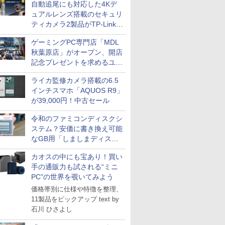
自動追尾にも対応した4Kデ
ュアルレンズ搭載のセキュリ
ティカメラ2製品がTP-Linkか
ら
ゲーミングPC専門店「MDL
秋葉原店」がオープン、開店
記念プレゼントを求めるユー
ザーが押し寄せ長蛇の列に
ライカ監修カメラ搭載の6.5
インチスマホ「AQUOS R9」
が39,000円！中古セール
令和のファミコンディスクシ
ステム？安価に書き換え可能
なGB用「しましまディスク
システム」
カオスの中にも宝あり！買い
手の通販力も試される“ミニ
PC”の世界を覗いてみよう
価格帯別に仕様や特徴を整理、
11製品をピックアップ text by
石川 ひさよし