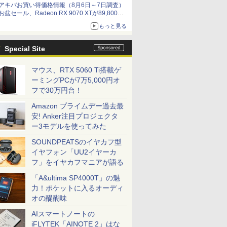
アキバお買い得価格情報（8月6日～7日調査）
お盆セール、Radeon RX 9070 XTが89,800
円、水平周波数24.8kHz対応の17型モニターが
もっと見る
9,801円、暑さ指数連動セール ほか
Special Site
マウス、RTX 5060 Ti搭載ゲ
ーミングPCが7万5,000円オ
フで30万円台！
Amazon プライムデー過去最
安! Anker注目プロジェクタ
ー3モデルを使ってみた
SOUNDPEATSのイヤカフ型
イヤフォン「UU2イヤーカ
フ」をイヤカフマニアが語る
「A&ultima SP4000T」の魅
力！ポケットに入るオーディ
オの醍醐味
AIスマートノートの
iFLYTEK「AINOTE 2」はな