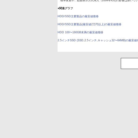
税率変更や、総額表示方式導入（2004年4月)の影響は除いて
●関連グラフ
HDD/SSD主要製品の最安値推移
HDD/SSD主要製品(最安値2万円以上)の最安値推移
HDD 100〜160GB未満の最安値推移
2.5インチSSD (SSD,2.5インチ,キャッシュ32〜64MB)の最安