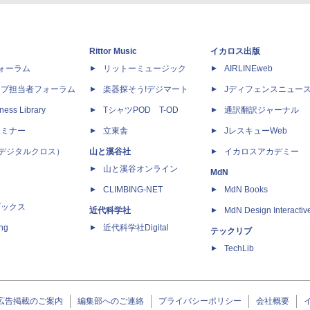
Rittor Music
イカロス出版
dフォーラム
リットーミュージック
AIRLINEweb
ップ担当者フォーラム
楽器探そう!デジマート
Jディフェンスニュー
ness Library
TシャツPOD T-OD
通訳翻訳ジャーナル
セミナー
立東舎
JレスキューWeb
 X（デジタルクロス）
山と溪谷社
イカロスアカデミー
山と溪谷オンライン
MdN
CLIMBING-NET
MdN Books
ブックス
近代科学社
MdN Design Interactiv
ing
近代科学社Digital
テックリブ
TechLib
広告掲載のご案内
編集部へのご連絡
プライバシーポリシー
会社概要