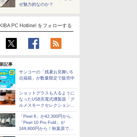
ぜ魅力的なのか？
KIBA PC Hotline! をフォローする
新記事
サンコーの「残暑お見舞い5
点福箱」が数量限定で販売中
ショットグラスも入るように
なったUSB充電式燻製器「グ
ルメスモークセレクション
2」がサンコーから
「Pixel 8」が42,300円から、
「Pixel 10 Pro Fold」が
169,800円から！秋葉原で中
古のPixelシリーズがお買い得