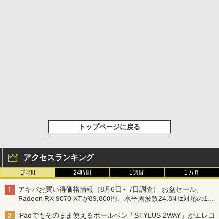
トップページに戻る
アクセスランキング
1時間
24時間
1週間
1カ月
アキバお買い得価格情報（8月6日～7日調査） お盆セール、
Radeon RX 9070 XTが89,800円、水平周波数24.8kHz対応の17
型モニターが9,801円、暑さ指数連動セール ほか
iPadでもそのまま使えるボールペン「STYLUS 2WAY」がエレコ