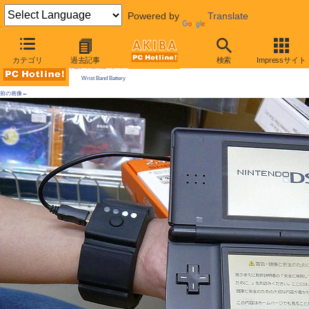
Powered by
Translate
AKIBA PC Hotline! 2009年8月29日号
カテゴリ
過去記事
検索
Impressサイト
今週見つけた新製品：モバイル機器/関連製品
Wrist Band Battery
前の画像←