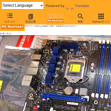
Powered by
Translate
AKIBA PC Hotline! 2009年8月29日号
カテゴリ
過去記事
検索
Impressサイト
P55マザーの展示は22種類に増加、深夜販売は9月7日(月)？
[記事に戻る]