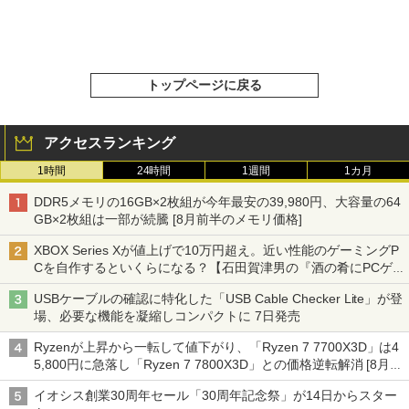
トップページに戻る
アクセスランキング
1時間
24時間
1週間
1カ月
DDR5メモリの16GB×2枚組が今年最安の39,980円、大容量の64
GB×2枚組は一部が続騰 [8月前半のメモリ価格]
XBOX Series Xが値上げで10万円超え。近い性能のゲーミングP
Cを自作するといくらになる？【石田賀津男の『酒の肴にPCゲ
ーム』】
USBケーブルの確認に特化した「USB Cable Checker Lite」が登
場、必要な機能を凝縮しコンパクトに 7日発売
Ryzenが上昇から一転して値下がり、「Ryzen 7 7700X3D」は4
5,800円に急落し「Ryzen 7 7800X3D」との価格逆転解消 [8月前
半のCPU価格]
イオシス創業30周年セール「30周年記念祭」が14日からスター