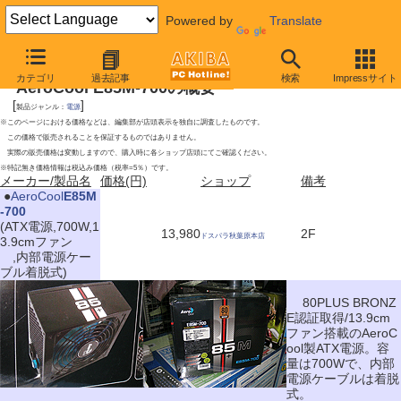
Powered by
Translate
2009年8月29日号
カテゴリ
過去記事
検索
Impressサイト
AeroCool E85M-700の概要
[
]
製品ジャンル：
電源
※このページにおける価格などは、編集部が店頭表示を独自に調査したものです。
この価格で販売されることを保証するものではありません。
実際の販売価格は変動しますので、購入時に各ショップ店頭にてご確認ください。
※特記無き価格情報は税込み価格（税率=5％）です。
メーカー/製品名
価格(円)
ショップ
備考
|
●
AeroCool
E85M
-700
(ATX電源,700W,1
13,980
2F
ドスパラ秋葉原本店
3.9cmファン
,内部電源ケー
ブル着脱式)
80PLUS BRONZ
E認証取得/13.9cm
ファン搭載のAeroC
ool製ATX電源。容
量は700Wで、内部
電源ケーブルは着脱
式。