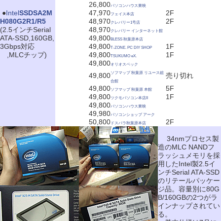
26,800
パソコンハウス東映
|
●
Intel
SSDSA2M
47,970
2F
フェイス本店
H080G2R1/R5
48,970
2F
クレバリー1号店
(2.5インチSerial
48,970
クレバリー インターネット館
ATA-SSD,160GB,
49,800
BLESS 秋葉原本店
3Gbps対応
49,800
1F
T-ZONE. PC DIY SHOP
,MLCチップ)
49,800
1F
TSUKUMO eX.
49,800
オリオスペック
ソフマップ 秋葉原 リユース総
49,800
売り切れ
合館
49,800
5F
ソフマップ 秋葉原 本館
49,800
1F
ツクモパソコン本店II
49,800
パソコンハウス東映
49,980
パソコンショップ アーク
50,800
2F
ドスパラ秋葉原本店
34nmプロセス製
造のMLC NANDフ
ラッシュメモリを採
用したIntel製2.5イ
ンチSerial ATA-SSD
のリテールパッケー
ジ品。容量別に80G
B/160GBの2つがラ
インナップされてい
る。