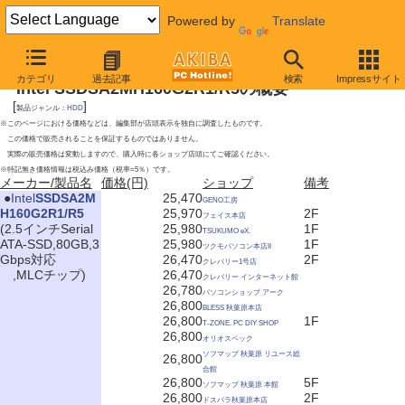
Powered by
Translate
2009年8月29日号
カテゴリ
過去記事
検索
Impressサイト
Intel SSDSA2MH160G2R1/R5の概要
[
]
製品ジャンル：
HDD
※このページにおける価格などは、編集部が店頭表示を独自に調査したものです。
この価格で販売されることを保証するものではありません。
実際の販売価格は変動しますので、購入時に各ショップ店頭にてご確認ください。
※特記無き価格情報は税込み価格（税率=5％）です。
メーカー/製品名
価格(円)
ショップ
備考
|
●
Intel
SSDSA2M
25,470
GENO工房
H160G2R1/R5
25,970
2F
フェイス本店
(2.5インチSerial
25,980
1F
TSUKUMO eX.
ATA-SSD,80GB,3
25,980
1F
ツクモパソコン本店II
Gbps対応
26,470
2F
クレバリー1号店
,MLCチップ)
26,470
クレバリー インターネット館
26,780
パソコンショップ アーク
26,800
BLESS 秋葉原本店
26,800
1F
T-ZONE. PC DIY SHOP
26,800
オリオスペック
ソフマップ 秋葉原 リユース総
26,800
合館
26,800
5F
ソフマップ 秋葉原 本館
26,800
2F
ドスパラ秋葉原本店