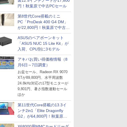
製12.5インチノートが17,800
IPGネットワーク
円！秋葉原で中古PCセール
TシャツPOD pTa.shop
第8世代Core搭載のミニ
カスタム写真集POD fabli
ve
PC「ProDesk 400 G4 DM」
が22,800円！秋葉原で中古
Impress Group Publication Informa
PCセール
tion
ASUSのベアボーンキット
「ASUS NUC 15 Lite Kit」が
入荷、CPU別に3モデル
アキバお買い得価格情報（8
月6日～7日調査）
お盆セール、Radeon RX 9070
XTが89,800円、水平周波数
24.8kHz対応の17型モニターが
9,801円、暑さ指数連動セール
ほか
第11世代Core搭載の13.3イ
ンチ2in1「Elite Dragonfly
G2」が64,800円！秋葉原で
中古PCセール
X68000用MMCカードリーダ