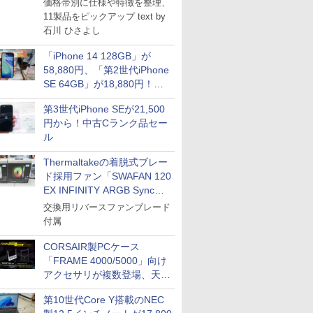
価格帯別に仕様や特徴を整理、
11製品をピックアップ text by
石川 ひさよし
「iPhone 14 128GB」が
58,880円、「第2世代iPhone
SE 64GB」が18,880円！中
古Bランク品セール
第3世代iPhone SEが21,500
円から！中古Cランク品セー
ル
Thermaltakeの着脱式ブレー
ド採用ファン「SWAFAN 120
EX INFINITY ARGB Sync」
に単品パッケージ
ICE
交換用リバースファンブレード
付属
天海社
ス
Comic curea
CORSAIR製PCケース
「FRAME 4000/5000」向け
impress QuickBooks
アクセサリが複数登場、天然
PUBFUN
木製パネルや背面コネクタ対
第10世代Core Y搭載のNEC
応トレイなど
パブファンセルフ