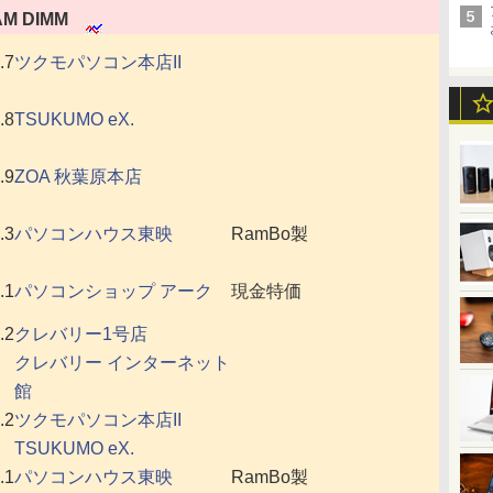
AM DIMM
.7
ツクモパソコン本店II
.8
TSUKUMO eX.
.9
ZOA 秋葉原本店
.3
パソコンハウス東映
RamBo製
.1
パソコンショップ アーク
現金特価
.2
クレバリー1号店
クレバリー インターネット
館
.2
ツクモパソコン本店II
TSUKUMO eX.
.1
パソコンハウス東映
RamBo製