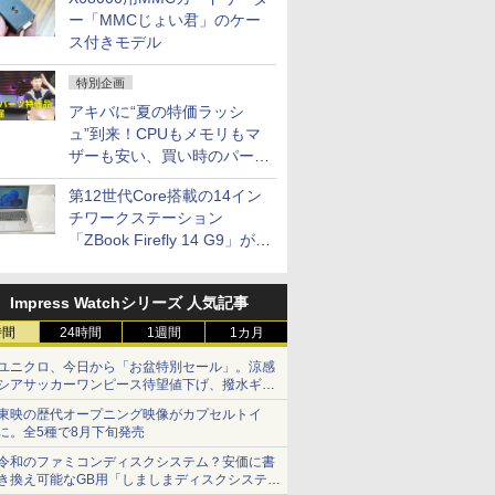
ー「MMCじょい君」のケー
ス付きモデル
特別企画
アキバに“夏の特価ラッシ
ュ”到来！CPUもメモリもマ
ザーも安い、買い時のパーツ
は？【8月7日(金)22時配信】
第12世代Core搭載の14イン
チワークステーション
「ZBook Firefly 14 G9」が
79,800円！秋葉原で中古PC
セール
Impress Watchシリーズ 人気記事
時間
24時間
1週間
1カ月
ユニクロ、今日から「お盆特別セール」。涼感
シアサッカーワンピース待望値下げ、撥水ギア
ショーツは1990円に
東映の歴代オープニング映像がカプセルトイ
に。全5種で8月下旬発売
令和のファミコンディスクシステム？安価に書
き換え可能なGB用「しましまディスクシステ