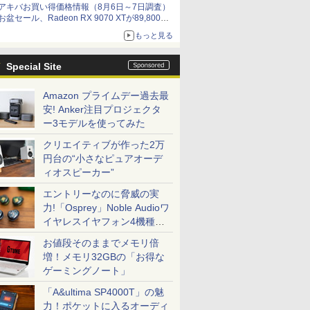
アキバお買い得価格情報（8月6日～7日調査）
by 石川 ひさよし
お盆セール、Radeon RX 9070 XTが89,800
円、水平周波数24.8kHz対応の17型モニターが
もっと見る
9,801円、暑さ指数連動セール ほか
Special Site
Amazon プライムデー過去最
安! Anker注目プロジェクタ
ー3モデルを使ってみた
クリエイティブが作った2万
円台の“小さなピュアオーデ
ィオスピーカー”
エントリーなのに脅威の実
力!「Osprey」Noble Audioワ
イヤレスイヤフォン4機種を
一気に聴く
お値段そのままでメモリ倍
増！メモリ32GBの「お得な
ゲーミングノート」
「A&ultima SP4000T」の魅
力！ポケットに入るオーディ