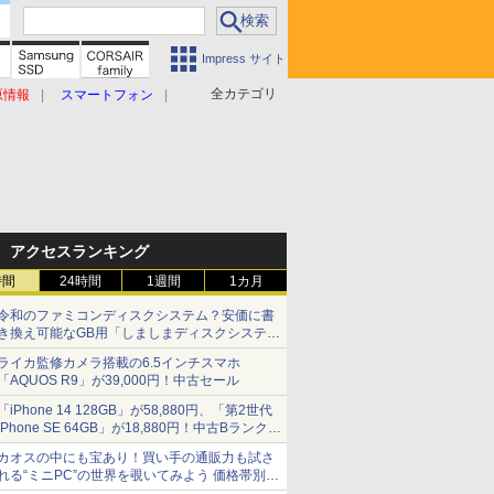
Impress サイト
全カテゴリ
原情報
スマートフォン
アクセスランキング
時間
24時間
1週間
1カ月
令和のファミコンディスクシステム？安価に書
き換え可能なGB用「しましまディスクシステ
ム」
ライカ監修カメラ搭載の6.5インチスマホ
「AQUOS R9」が39,000円！中古セール
「iPhone 14 128GB」が58,880円、「第2世代
iPhone SE 64GB」が18,880円！中古Bランク品
セール
カオスの中にも宝あり！買い手の通販力も試さ
れる“ミニPC”の世界を覗いてみよう 価格帯別に
仕様や特徴を整理、11製品をピックアップ text