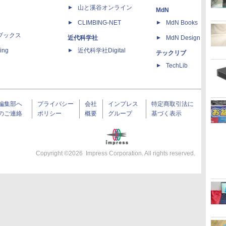
山と溪谷オンライン
MdN
CLIMBING-NET
MdN Books
ブックス
近代科学社
MdN Design Interacti
ing
近代科学社Digital
テックリブ
TechLib
編集部へ
プライバシー
会社
インプレス
特定商取引法に
のご連絡
ポリシー
概要
グループ
基づく表示
Copyright ©
2026
Impress Corporation. All rights reserved.