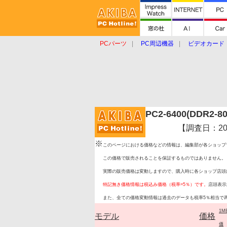
PCパーツ
PC周辺機器
ビデオカード
タブレット
おもしろグッズ
ショップ
PC2-6400(DDR2
【調査日：2009
※
このページにおける価格などの情報は、編集部が各ショップ
この価格で販売されることを保証するものではありません。
実際の販売価格は変動しますので、購入時に各ショップ店頭
特記無き価格情報は税込み価格（税率=5％）です。
店頭表示
また、全ての価格変動情報は過去のデータも税率5％相当で
1M
モデル
価格
価