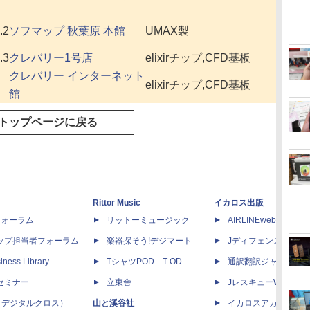
.2
ソフマップ 秋葉原 本館
UMAX製
.3
クレバリー1号店
elixirチップ,CFD基板
クレバリー インターネット
elixirチップ,CFD基板
館
トップページに戻る
Rittor Music
イカロス出版
dフォーラム
リットーミュージック
AIRLINEweb
ップ担当者フォーラム
楽器探そう!デジマート
Jディフェンスニュー
iness Library
TシャツPOD T-OD
通訳翻訳ジャーナル
セミナー
立東舎
JレスキューWeb
 X（デジタルクロス）
山と溪谷社
イカロスアカデミー