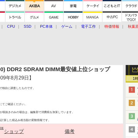
CPU
SSD
PC本体
ゲーム
電子工作
特価情報
秋葉
グルメ
イベント
価格動向
-800) DDR2 SDRAM DIMM最安値上位ショップ
年8月29日】
1
で独自に調査したものです。
にてご確認ください。
が税抜きのみの場合は、編集部で消費税を加算しています。
再計算した税込み相当額の変動情報です。
B単
ショップ
備考