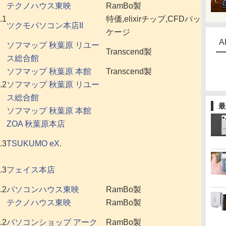
テクノハウス東映
RamBo製
.1
特価,elixirチップ,CFDパッ
ツクモパソコン本店II
ケージ
A
ソフマップ 秋葉原 リユー
Transcend製
ス総合館
ソフマップ 秋葉原 本館
Transcend製
.2
ソフマップ 秋葉原 リユー
ス総合館
最
ソフマップ 秋葉原 本館
ZOA 秋葉原本店
.3
TSUKUMO eX.
.3
フェイス本店
.2
パソコンハウス東映
RamBo製
テクノハウス東映
RamBo製
.2
パソコンショップ アーク
RamBo製