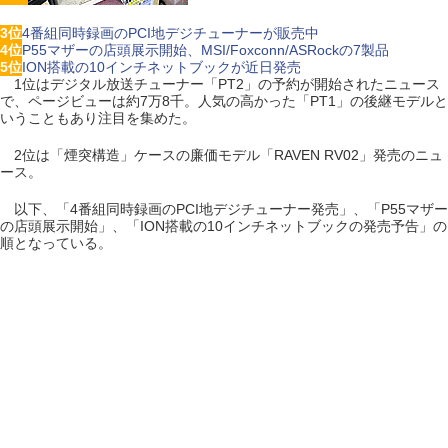
3位
4番組同時録画のPCI地デジチューナーが販売中
4位
P55マザーの店頭展示開始、MSI/Foxconn/ASRockの7製品
5位
ION搭載の10インチネットブックが近日発売
1位はデジタル放送チューナー「PT2」の予約が開始されたニュース
で、ページビューは約7万8千。人気の高かった「PT1」の後継モデルと
いうこともあり注目を集めた。
2位は「煙突構造」ケースの廉価モデル「RAVEN RV02」発売のニュ
ース。
以下、「4番組同時録画のPCI地デジチューナー発売」、「P55マザー
の店頭展示開始」、「ION搭載の10インチネットブックの発売予告」の
順となっている。