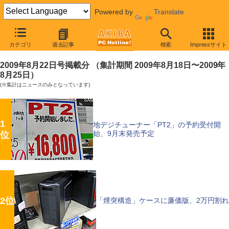
Powered by
Translate
【 2009年8月29日号 】
カテゴリ
過去記事
検索
Impressサイト
AKIBA PC Hotline!週間アクセスランキング
2009年8月22日号掲載分 （集計期間 2009年8月18日〜2009年
8月25日）
(※集計はニュースのみとなっています)
1
地デジチューナー「PT2」の予約受付開
始、9月末発売予定
位
2位
「煙突構造」ケースに廉価版、2万円割れ