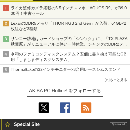
ライカ監修カメラ搭載の6.5インチスマホ「AQUOS R9」が39,0
00円！中古セール
LexarのDDR5メモリ「THOR RGB 2nd Gen」が入荷、64GB×2
枚組など3種類
サンコー跡地はカードショップの「シンソク」に、「TX PLAZA
秋葉原」がリニューアルに伴い一時休業、ジャンクのDDR2メモ
リが100円で販売など～ 最近の秋葉原 ～
令和のファミコンディスクシステム？安価に書き換え可能なGB
用「しましまディスクシステム」
Thermaltakeの32インチモニター×3台用レースシムスタンド
もっと見る
AKIBA PC Hotline! をフォローする
Special Site