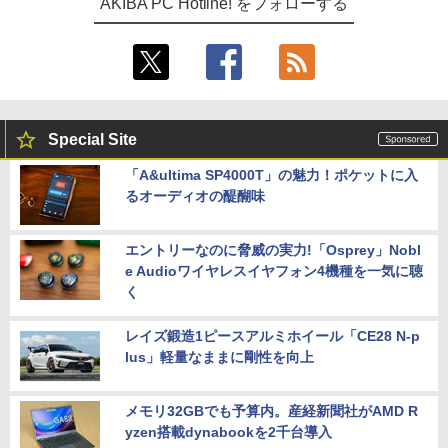
AKIBA PC Hotline! をフォローする
Special Site
「A&ultima SP4000T」の魅力！ポケットに入
るオーディオの醍醐味
エントリーなのに脅威の実力!「Osprey」Nobl
e Audioワイヤレスイヤフォン4機種を一気に聴
く
レイズ鍛造1ピースアルミホイール「CE28 N-p
lus」軽量なままに剛性を向上
メモリ32GBでも予算内。産経新聞社がAMD R
yzen搭載dynabookを2千台導入