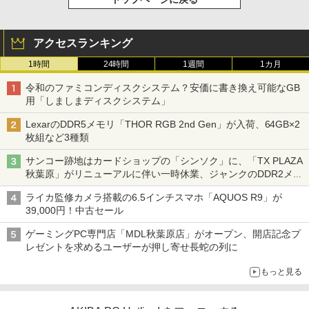
アクセスランキング
1時間
24時間
1週間
1カ月
令和のファミコンディスクシステム？安価に書き換え可能なGB
用「しましまディスクシステム」
LexarのDDR5メモリ「THOR RGB 2nd Gen」が入荷、64GB×2
枚組など3種類
サンコー跡地はカードショップの「シンソク」に、「TX PLAZA
秋葉原」がリニューアルに伴い一時休業、ジャンクのDDR2メモ
リが100円で販売など～ 最近の秋葉原 ～
ライカ監修カメラ搭載の6.5インチスマホ「AQUOS R9」が
39,000円！中古セール
ゲーミングPC専門店「MDL秋葉原店」がオープン、開店記念プ
レゼントを求めるユーザーが押し寄せ長蛇の列に
もっと見る