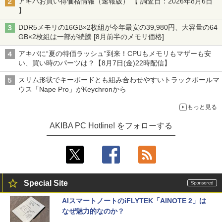
アキバお買い得価格情報（速報版） 【 調査日：2026年8月6日
】
DDR5メモリの16GB×2枚組が今年最安の39,980円、大容量の64
GB×2枚組は一部が続騰 [8月前半のメモリ価格]
アキバに“夏の特価ラッシュ”到来！CPUもメモリもマザーも安
い、買い時のパーツは？【8月7日(金)22時配信】
スリム形状でキーボードとも組み合わせやすいトラックボールマ
ウス「Nape Pro」がKeychronから
もっと見る
AKIBA PC Hotline! をフォローする
Special Site
AIスマートノートのiFLYTEK「AINOTE 2」は
なぜ魅力的なのか？