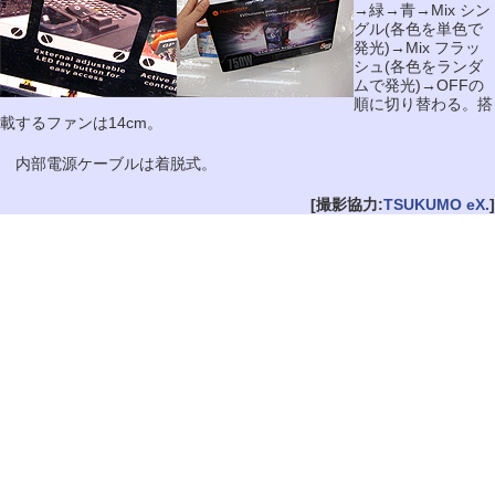
→緑→青→Mix シン
グル(各色を単色で
発光)→Mix フラッ
シュ(各色をランダ
ムで発光)→OFFの
順に切り替わる。搭
載するファンは14cm。
内部電源ケーブルは着脱式。
[撮影協力:
TSUKUMO eX.
]