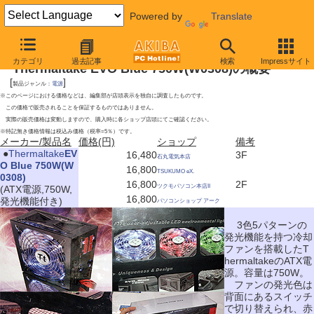
Powered by
Translate
2009年9月5日号
カテゴリ
過去記事
検索
Impressサイト
Thermaltake EVO Blue 750W(W0308)の概要
[
]
製品ジャンル：
電源
※このページにおける価格などは、編集部が店頭表示を独自に調査したものです。
この価格で販売されることを保証するものではありません。
実際の販売価格は変動しますので、購入時に各ショップ店頭にてご確認ください。
※特記無き価格情報は税込み価格（税率=5％）です。
メーカー/製品名
価格(円)
ショップ
備考
|
●
Thermaltake
EV
16,480
3F
石丸電気本店
O Blue 750W(W
16,800
TSUKUMO eX.
0308)
16,800
2F
ツクモパソコン本店II
(ATX電源,750W,
16,800
発光機能付き)
パソコンショップ アーク
3色5パターンの
発光機能を持つ冷却
ファンを搭載したT
hermaltakeのATX電
源。容量は750W。
ファンの発光色は
背面にあるスイッチ
で切り替えられ、赤