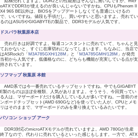
結構売れてますよ。DDR2との性能差はそんなに無いんですが、micr
oATXでDDR3が使えるのが良いんじゃないですかね。CPUもPhenom II
X4 965 BE以外は、BIOSをアップデートしなくても普通にいけるの
で、いいですね。値段も手頃だし、買いやすいと思いますよ。売れてい
るのはASUSやGIGABYTEの製品で、DDR3モデルが人気です。
ドスパラ秋葉原本店
売れ行きは好調ですよ。毎週コンスタントに売れていて、ちゃんと見
ておかないと、すぐに在庫切れになってしまいます。ちなみに、当店で
はASRockの「
M3A785GXH/128M
」と「
M3A785GMH/128M
」が発売
当初から人気です。低価格なのに、どちらも機能が充実している点が支
持されています。
ソフマップ 秋葉原 本館
AMD系では今一番売れているチップセットですね。中でもGIGABYT
E製のものはほぼ全種類、人気がありますよ。そうそう、今回買ってい
る人は、マザーボードだけを購入している人が多いですね。一昔前のオ
ンボードチップセット(AMD 690Gなど)を使っていた人が、CPUとメモ
リはそのままで、マザーボードのみを乗り換えているみたいです。
パソコン ショップ アーク
DDR3対応のmicroATXモデルが売れていますよ。AMD 780Gが生産
終了なので、代わりに売れているといった感じもします。一方で、ATX