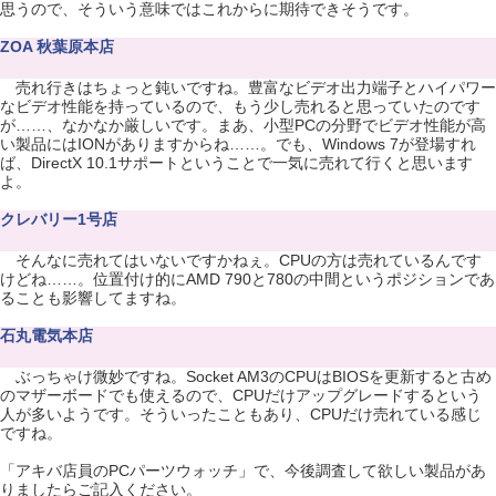
思うので、そういう意味ではこれからに期待できそうです。
ZOA 秋葉原本店
売れ行きはちょっと鈍いですね。豊富なビデオ出力端子とハイパワー
なビデオ性能を持っているので、もう少し売れると思っていたのです
が……、なかなか厳しいです。まあ、小型PCの分野でビデオ性能が高
い製品にはIONがありますからね……。でも、Windows 7が登場すれ
ば、DirectX 10.1サポートということで一気に売れて行くと思います
よ。
クレバリー1号店
そんなに売れてはいないですかねぇ。CPUの方は売れているんです
けどね……。位置付け的にAMD 790と780の中間というポジションであ
ることも影響してますね。
石丸電気本店
ぶっちゃけ微妙ですね。Socket AM3のCPUはBIOSを更新すると古め
のマザーボードでも使えるので、CPUだけアップグレードするという
人が多いようです。そういったこともあり、CPUだけ売れている感じ
ですね。
「アキバ店員のPCパーツウォッチ」で、今後調査して欲しい製品があ
りましたらご記入ください。