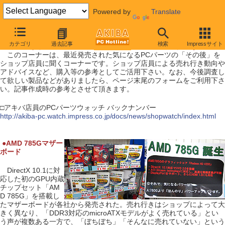
Powered by
Translate
【 2009年9月12日号 】
カテゴリ
過去記事
検索
Impressサイト
アキバ店員のPCパーツウォッチ（ AMD 785Gマザー ）
このコーナーは、最近発売された気になるPCパーツの「その後」を
ショップ店員に聞くコーナーです。ショップ店員による売れ行き動向や
アドバイスなど、購入等の参考としてご活用下さい。なお、今後調査し
て欲しい製品などがありましたら、ページ末尾のフォームをご利用下さ
い。記事作成時の参考とさせて頂きます。
□アキバ店員のPCパーツウォッチ バックナンバー
http://akiba-pc.watch.impress.co.jp/docs/news/shopwatch/index.html
|
●
AMD 785Gマザー
ボード
DirectX 10.1に対
応した初のGPU内蔵
チップセット「AM
D 785G」を搭載し
たマザーボードが各社から発売された。売れ行きはショップによって大
きく異なり、「DDR3対応のmicroATXモデルがよく売れている」とい
う声が複数ある一方で、「ぼちぼち」「そんなに売れていない」という