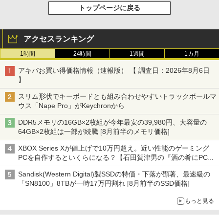
トップページに戻る
アクセスランキング
1時間
24時間
1週間
1カ月
アキバお買い得価格情報（速報版） 【 調査日：2026年8月6日
】
スリム形状でキーボードとも組み合わせやすいトラックボールマ
ウス「Nape Pro」がKeychronから
DDR5メモリの16GB×2枚組が今年最安の39,980円、大容量の
64GB×2枚組は一部が続騰 [8月前半のメモリ価格]
XBOX Series Xが値上げで10万円超え。近い性能のゲーミング
PCを自作するといくらになる？【石田賀津男の『酒の肴にPCゲ
ーム』】
Sandisk(Western Digital)製SSDの特価・下落が顕著、最速級の
「SN8100」8TBが一時17万円割れ [8月前半のSSD価格]
もっと見る