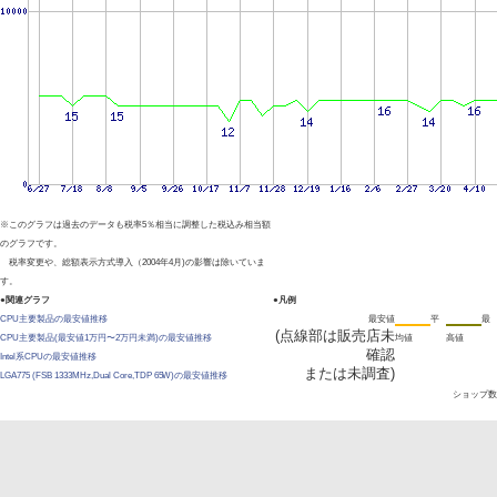
※このグラフは過去のデータも税率5％相当に調整した税込み相当額
のグラフです。
税率変更や、総額表示方式導入（2004年4月)の影響は除いていま
す。
●関連グラフ
●凡例
CPU主要製品の最安値推移
最安値
平
最
(点線部は販売店未
CPU主要製品(最安値1万円〜2万円未満)の最安値推移
均値
高値
確認
Intel系CPUの最安値推移
または未調査)
LGA775 (FSB 1333MHz,Dual Core,TDP 65W)の最安値推移
ショップ数