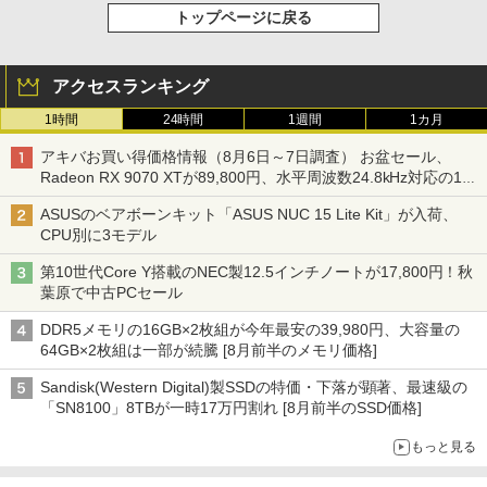
トップページに戻る
アクセスランキング
1時間
24時間
1週間
1カ月
アキバお買い得価格情報（8月6日～7日調査） お盆セール、
Radeon RX 9070 XTが89,800円、水平周波数24.8kHz対応の17
型モニターが9,801円、暑さ指数連動セール ほか
ASUSのベアボーンキット「ASUS NUC 15 Lite Kit」が入荷、
CPU別に3モデル
第10世代Core Y搭載のNEC製12.5インチノートが17,800円！秋
葉原で中古PCセール
DDR5メモリの16GB×2枚組が今年最安の39,980円、大容量の
64GB×2枚組は一部が続騰 [8月前半のメモリ価格]
Sandisk(Western Digital)製SSDの特価・下落が顕著、最速級の
「SN8100」8TBが一時17万円割れ [8月前半のSSD価格]
もっと見る