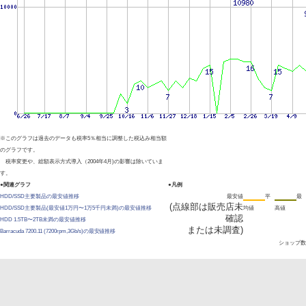
※このグラフは過去のデータも税率5％相当に調整した税込み相当額
のグラフです。
税率変更や、総額表示方式導入（2004年4月)の影響は除いていま
す。
●関連グラフ
●凡例
HDD/SSD主要製品の最安値推移
最安値
平
最
(点線部は販売店未
HDD/SSD主要製品(最安値1万円〜1万5千円未満)の最安値推移
均値
高値
確認
HDD 1.5TB〜2TB未満の最安値推移
または未調査)
Barracuda 7200.11 (7200rpm,3Gb/s)の最安値推移
ショップ数