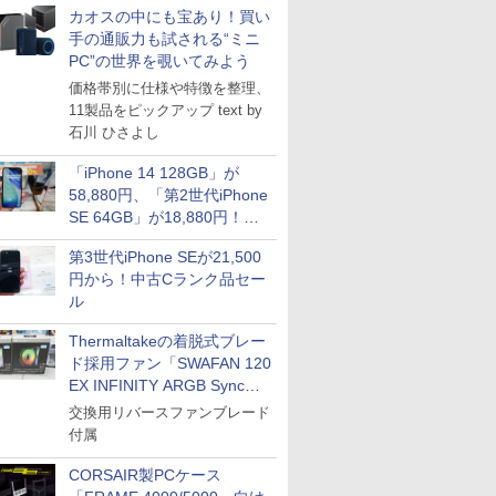
カオスの中にも宝あり！買い
手の通販力も試される“ミニ
PC”の世界を覗いてみよう
価格帯別に仕様や特徴を整理、
11製品をピックアップ text by
石川 ひさよし
「iPhone 14 128GB」が
58,880円、「第2世代iPhone
SE 64GB」が18,880円！中
古Bランク品セール
第3世代iPhone SEが21,500
円から！中古Cランク品セー
ル
Thermaltakeの着脱式ブレー
ド採用ファン「SWAFAN 120
EX INFINITY ARGB Sync」
に単品パッケージ
交換用リバースファンブレード
付属
CORSAIR製PCケース