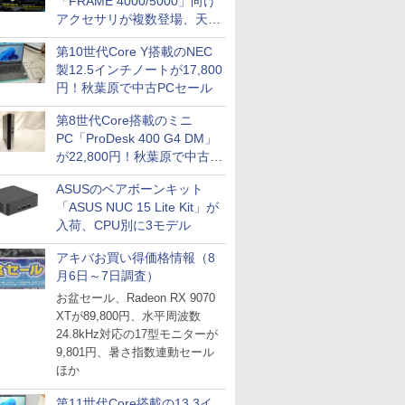
「FRAME 4000/5000」向け
アクセサリが複数登場、天然
木製パネルや背面コネクタ対
第10世代Core Y搭載のNEC
応トレイなど
製12.5インチノートが17,800
円！秋葉原で中古PCセール
第8世代Core搭載のミニ
PC「ProDesk 400 G4 DM」
が22,800円！秋葉原で中古
PCセール
ASUSのベアボーンキット
「ASUS NUC 15 Lite Kit」が
入荷、CPU別に3モデル
アキバお買い得価格情報（8
月6日～7日調査）
お盆セール、Radeon RX 9070
XTが89,800円、水平周波数
24.8kHz対応の17型モニターが
9,801円、暑さ指数連動セール
ほか
第11世代Core搭載の13.3イ