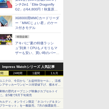
ンチ2in1「Elite Dragonfly
G2」が64,800円！秋葉原で
中古PCセール
X68000用MMCカードリーダ
ー「MMCじょい君」のケー
ス付きモデル
特別企画
アキバに“夏の特価ラッシ
ュ”到来！CPUもメモリもマ
ザーも安い、買い時のパーツ
は？【8月7日(金)22時配信】
Impress Watchシリーズ 人気記事
時間
24時間
1週間
1カ月
ユニクロ、今日から「お盆特別セール」。涼感
シアサッカーワンピース待望値下げ、撥水ギア
ショーツは1990円に
東映の歴代オープニング映像がカプセルトイ
に。全5種で8月下旬発売
カルディ、オンライン限定「ネコバッグ＆タン
ブラーセット」を一般販売。7月の抽選販売の