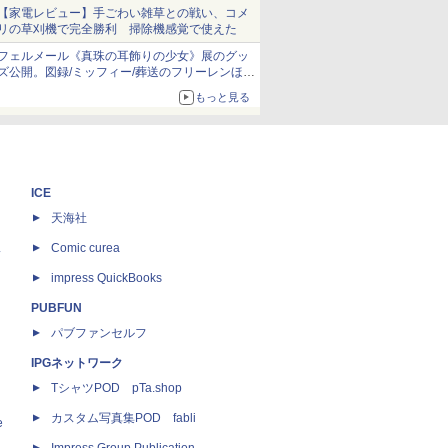
当選無効分
【家電レビュー】手ごわい雑草との戦い、コメ
リの草刈機で完全勝利 掃除機感覚で使えた
フェルメール《真珠の耳飾りの少女》展のグッ
ズ公開。図録/ミッフィー/葬送のフリーレンほ
か、注目ブランドコラボが実現
もっと見る
ICE
天海社
ス
Comic curea
impress QuickBooks
PUBFUN
パブファンセルフ
IPGネットワーク
TシャツPOD pTa.shop
カスタム写真集POD fabli
e