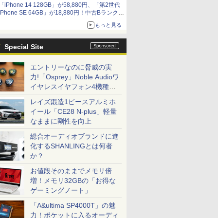
「iPhone 14 128GB」が58,880円、「第2世代
9,801円、暑さ指数連動セール ほか
iPhone SE 64GB」が18,880円！中古Bランク品
セール
もっと見る
Special Site
エントリーなのに脅威の実
力!「Osprey」Noble Audioワ
イヤレスイヤフォン4機種を
一気に聴く
レイズ鍛造1ピースアルミホ
イール「CE28 N-plus」軽量
なままに剛性を向上
総合オーディオブランドに進
化するSHANLINGとは何者
か？
お値段そのままでメモリ倍
増！メモリ32GBの「お得な
ゲーミングノート」
「A&ultima SP4000T」の魅
力！ポケットに入るオーディ