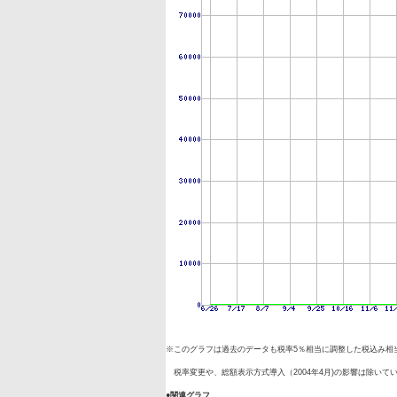
※このグラフは過去のデータも税率5％相当に調整した税込み相
税率変更や、総額表示方式導入（2004年4月)の影響は除いて
●関連グラフ