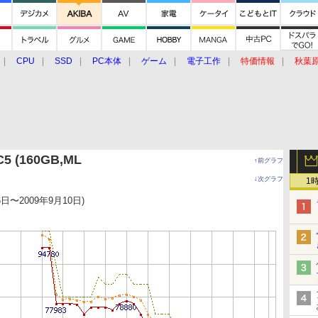
CPU
SSD
PC本体
ゲーム
電子工作
特価情報
秋葉
グルメ
イベント
価格動向
5 (160GB,ML
↑前グラフ
↓次グラフ
1
6日〜2009年9月10日)