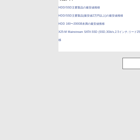
HDD/SSD主要製品の最安値推移
HDD/SSD主要製品(最安値2万円以上)の最安値推移
HDD 160〜200GB未満の最安値推移
X25-M Mainstream SATA SSD (SSD,3Gb/s,2.5インチ,リ
移