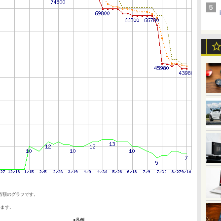
当額のグラフです。
います。
●凡例