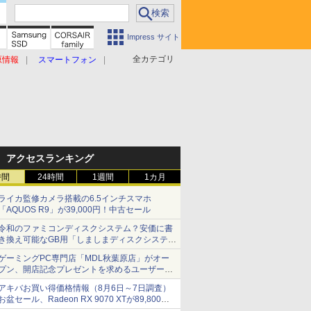
Impress サイト
全カテゴリ
原情報
スマートフォン
アクセスランキング
時間
24時間
1週間
1カ月
ライカ監修カメラ搭載の6.5インチスマホ
「AQUOS R9」が39,000円！中古セール
令和のファミコンディスクシステム？安価に書
き換え可能なGB用「しましまディスクシステ
ム」
ゲーミングPC専門店「MDL秋葉原店」がオー
プン、開店記念プレゼントを求めるユーザーが
押し寄せ長蛇の列に
アキバお買い得価格情報（8月6日～7日調査）
お盆セール、Radeon RX 9070 XTが89,800
円、水平周波数24.8kHz対応の17型モニターが