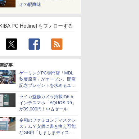
オの醍醐味
KIBA PC Hotline! をフォローする
新記事
ゲーミングPC専門店「MDL
秋葉原店」がオープン、開店
記念プレゼントを求めるユー
ザーが押し寄せ長蛇の列に
ライカ監修カメラ搭載の6.5
インチスマホ「AQUOS R9」
が39,000円！中古セール
令和のファミコンディスクシ
ステム？安価に書き換え可能
なGB用「しましまディスク
システム」