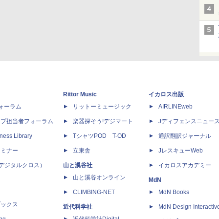
Rittor Music
イカロス出版
dフォーラム
リットーミュージック
AIRLINEweb
ップ担当者フォーラム
楽器探そう!デジマート
Jディフェンスニュー
ness Library
TシャツPOD T-OD
通訳翻訳ジャーナル
セミナー
立東舎
JレスキューWeb
 X（デジタルクロス）
山と溪谷社
イカロスアカデミー
山と溪谷オンライン
MdN
CLIMBING-NET
MdN Books
ブックス
近代科学社
MdN Design Interactiv