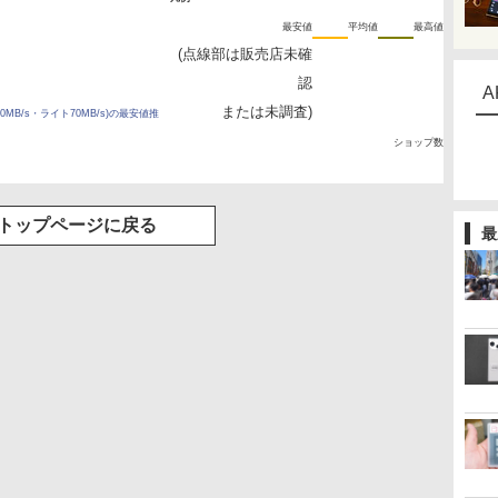
最安値
平均値
最高値
(点線部は販売店未確
認
A
または未調査)
ード250MB/s・ライト70MB/s)の最安値推
ショップ数
トップページに戻る
最