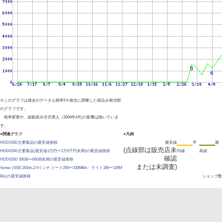
※このグラフは過去のデータも税率5％相当に調整した税込み相当額
のグラフです。
税率変更や、総額表示方式導入（2004年4月)の影響は除いていま
す。
●関連グラフ
●凡例
HDD/SSD主要製品の最安値推移
最安値
平
最
(点線部は販売店未
HDD/SSD主要製品(最安値1万円〜1万5千円未満)の最安値推移
均値
高値
確認
HDD/SSD 30GB〜60GB未満の最安値推移
または未調査)
Vertex (SSD,3Gb/s,2.5インチ,リード250〜230MB/s・ライト180〜135M
B/s)の最安値推移
ショップ数