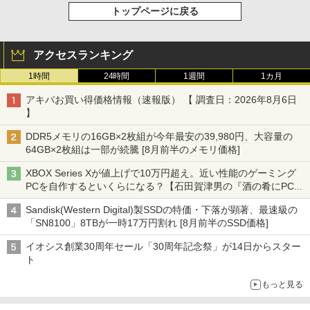
トップページに戻る
アクセスランキング
1時間
24時間
1週間
1カ月
アキバお買い得価格情報（速報版） 【 調査日：2026年8月6日
】
DDR5メモリの16GB×2枚組が今年最安の39,980円、大容量の
64GB×2枚組は一部が続騰 [8月前半のメモリ価格]
XBOX Series Xが値上げで10万円超え。近い性能のゲーミング
PCを自作するといくらになる？【石田賀津男の『酒の肴にPCゲ
ーム』】
Sandisk(Western Digital)製SSDの特価・下落が顕著、最速級の
「SN8100」8TBが一時17万円割れ [8月前半のSSD価格]
イオシス創業30周年セール「30周年記念祭」が14日からスター
ト
もっと見る