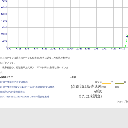
※このグラフは過去のデータも税率5％相当に調整した税込み相当額
のグラフです。
税率変更や、総額表示方式導入（2004年4月)の影響は除いていま
す。
●関連グラフ
●凡例
CPU主要製品の最安値推移
最安値
平
最
(点線部は販売店未
CPU主要製品(最安値1万円〜2万円未満)の最安値推移
均値
高値
確認
Intel系CPUの最安値推移
または未調査)
LGA775 (FSB 1333MHz,Quad Core)の最安値推移
ショップ数