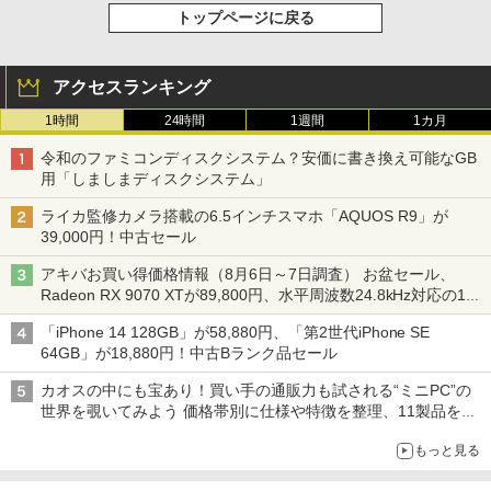
トップページに戻る
アクセスランキング
1時間
24時間
1週間
1カ月
令和のファミコンディスクシステム？安価に書き換え可能なGB
用「しましまディスクシステム」
ライカ監修カメラ搭載の6.5インチスマホ「AQUOS R9」が
39,000円！中古セール
アキバお買い得価格情報（8月6日～7日調査） お盆セール、
Radeon RX 9070 XTが89,800円、水平周波数24.8kHz対応の17
型モニターが9,801円、暑さ指数連動セール ほか
「iPhone 14 128GB」が58,880円、「第2世代iPhone SE
64GB」が18,880円！中古Bランク品セール
カオスの中にも宝あり！買い手の通販力も試される“ミニPC”の
世界を覗いてみよう 価格帯別に仕様や特徴を整理、11製品をピ
ックアップ text by 石川 ひさよし
もっと見る