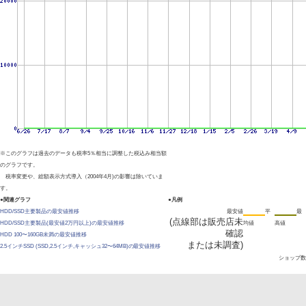
※このグラフは過去のデータも税率5％相当に調整した税込み相当額
のグラフです。
税率変更や、総額表示方式導入（2004年4月)の影響は除いていま
す。
●関連グラフ
●凡例
HDD/SSD主要製品の最安値推移
最安値
平
最
(点線部は販売店未
HDD/SSD主要製品(最安値2万円以上)の最安値推移
均値
高値
確認
HDD 100〜160GB未満の最安値推移
または未調査)
2.5インチSSD (SSD,2.5インチ,キャッシュ32〜64MB)の最安値推移
ショップ数