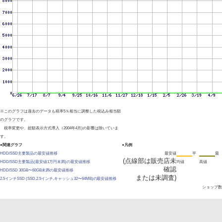
※このグラフは過去のデータも税率5％相当に調整した税込み相当額
のグラフです。
税率変更や、総額表示方式導入（2004年4月)の影響は除いていま
す。
●関連グラフ
●凡例
HDD/SSD主要製品の最安値推移
最安値
平
最
(点線部は販売店未
HDD/SSD主要製品(最安値1万円未満)の最安値推移
均値
高値
確認
HDD/SSD 30GB〜60GB未満の最安値推移
または未調査)
2.5インチSSD (SSD,2.5インチ,キャッシュ32〜64MB)の最安値推移
ショップ数