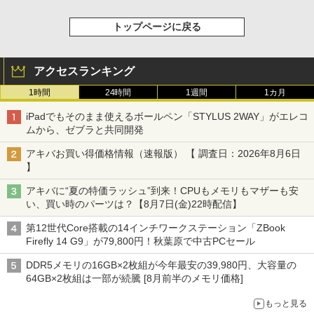
トップページに戻る
アクセスランキング
1時間
24時間
1週間
1カ月
iPadでもそのまま使えるボールペン「STYLUS 2WAY」がエレコ
ムから、ゼブラと共同開発
アキバお買い得価格情報（速報版） 【 調査日：2026年8月6日
】
アキバに“夏の特価ラッシュ”到来！CPUもメモリもマザーも安
い、買い時のパーツは？【8月7日(金)22時配信】
第12世代Core搭載の14インチワークステーション「ZBook
Firefly 14 G9」が79,800円！秋葉原で中古PCセール
DDR5メモリの16GB×2枚組が今年最安の39,980円、大容量の
64GB×2枚組は一部が続騰 [8月前半のメモリ価格]
もっと見る