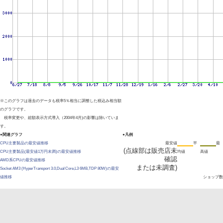
※このグラフは過去のデータも税率5％相当に調整した税込み相当額
のグラフです。
税率変更や、総額表示方式導入（2004年4月)の影響は除いていま
す。
●関連グラフ
●凡例
CPU主要製品の最安値推移
最安値
平
最
(点線部は販売店未
CPU主要製品(最安値1万円未満)の最安値推移
均値
高値
確認
AMD系CPUの最安値推移
または未調査)
Socket AM3 (HyperTransport 3.0,Dual Core,L3 6MB,TDP 80W)の最安
値推移
ショップ数