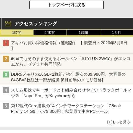
トップページに戻る
アクセスランキング
1時間
24時間
1週間
1カ月
アキバお買い得価格情報（速報版） 【 調査日：2026年8月6日
】
iPadでもそのまま使えるボールペン「STYLUS 2WAY」がエレコ
ムから、ゼブラと共同開発
DDR5メモリの16GB×2枚組が今年最安の39,980円、大容量の
64GB×2枚組は一部が続騰 [8月前半のメモリ価格]
スリム形状でキーボードとも組み合わせやすいトラックボールマ
ウス「Nape Pro」がKeychronから
第12世代Core搭載の14インチワークステーション「ZBook
Firefly 14 G9」が79,800円！秋葉原で中古PCセール
もっと見る