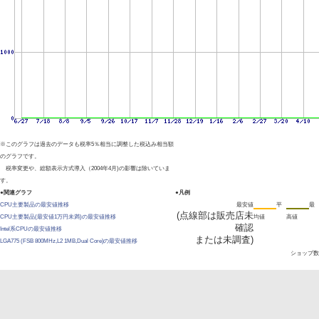
※このグラフは過去のデータも税率5％相当に調整した税込み相当額
のグラフです。
税率変更や、総額表示方式導入（2004年4月)の影響は除いていま
す。
●関連グラフ
●凡例
CPU主要製品の最安値推移
最安値
平
最
(点線部は販売店未
CPU主要製品(最安値1万円未満)の最安値推移
均値
高値
確認
Intel系CPUの最安値推移
または未調査)
LGA775 (FSB 800MHz,L2 1MB,Dual Core)の最安値推移
ショップ数