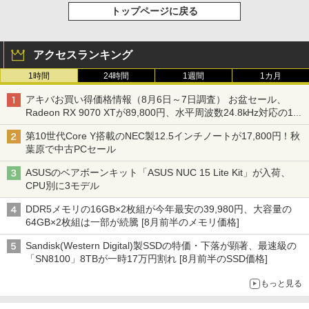
トップページに戻る
アクセスランキング
1時間
24時間
1週間
1カ月
アキバお買い得価格情報（8月6日～7日調査） お盆セール、
Radeon RX 9070 XTが89,800円、水平周波数24.8kHz対応の17
型モニターが9,801円、暑さ指数連動セール ほか
第10世代Core Y搭載のNEC製12.5インチノートが17,800円！秋
葉原で中古PCセール
ASUSのベアボーンキット「ASUS NUC 15 Lite Kit」が入荷、
CPU別に3モデル
DDR5メモリの16GB×2枚組が今年最安の39,980円、大容量の
64GB×2枚組は一部が続騰 [8月前半のメモリ価格]
Sandisk(Western Digital)製SSDの特価・下落が顕著、最速級の
「SN8100」8TBが一時17万円割れ [8月前半のSSD価格]
もっと見る