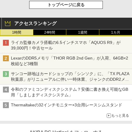
トップページに戻る
アクセスランキング
1時間
24時間
1週間
1カ月
ライカ監修カメラ搭載の6.5インチスマホ「AQUOS R9」が
39,000円！中古セール
LexarのDDR5メモリ「THOR RGB 2nd Gen」が入荷、64GB×2
枚組など3種類
サンコー跡地はカードショップの「シンソク」に、「TX PLAZA
秋葉原」がリニューアルに伴い一時休業、ジャンクのDDR2メモ
リが100円で販売など～ 最近の秋葉原 ～
令和のファミコンディスクシステム？安価に書き換え可能なGB
用「しましまディスクシステム」
Thermaltakeの32インチモニター×3台用レースシムスタンド
もっと見る