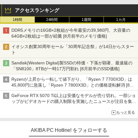
アクセスランキング
1時間
24時間
1週間
1カ月
DDR5メモリの16GB×2枚組が今年最安の39,980円、大容量の
64GB×2枚組は一部が続騰 [8月前半のメモリ価格]
イオシス創業30周年セール「30周年記念祭」が14日からスター
ト
Sandisk(Western Digital)製SSDの特価・下落が顕著、最速級の
「SN8100」8TBが一時17万円割れ [8月前半のSSD価格]
Ryzenが上昇から一転して値下がり、「Ryzen 7 7700X3D」は
45,800円に急落し「Ryzen 7 7800X3D」との価格逆転解消 [8月
前半のCPU価格]
GeForce RTX 5070 Ti以上は安価なモデルが売り切れ。一部ショ
ップがビデオカードの購入制限を実施したニュースが注目を集め
る AKIBA PC Hotline! 先週のアクセスランキング 26年7月27日～
もっと見る
26年8月3日
AKIBA PC Hotline! をフォローする