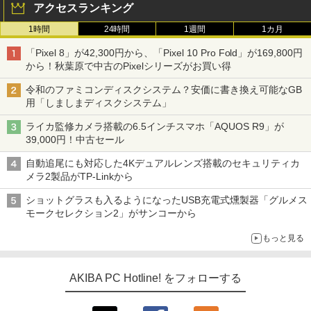
アクセスランキング
1時間
24時間
1週間
1カ月
「Pixel 8」が42,300円から、「Pixel 10 Pro Fold」が169,800円
から！秋葉原で中古のPixelシリーズがお買い得
令和のファミコンディスクシステム？安価に書き換え可能なGB
用「しましまディスクシステム」
ライカ監修カメラ搭載の6.5インチスマホ「AQUOS R9」が
39,000円！中古セール
自動追尾にも対応した4Kデュアルレンズ搭載のセキュリティカ
メラ2製品がTP-Linkから
ショットグラスも入るようになったUSB充電式燻製器「グルメス
モークセレクション2」がサンコーから
もっと見る
AKIBA PC Hotline! をフォローする