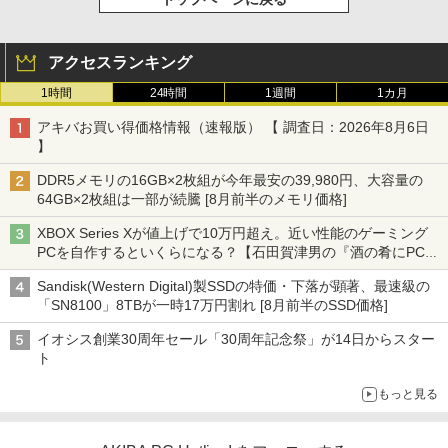
アクセスランキング
1時間
24時間
1週間
1カ月
アキバお買い得価格情報（速報版） 【 調査日：2026年8月6日
】
DDR5メモリの16GB×2枚組が今年最安の39,980円、大容量の
64GB×2枚組は一部が続騰 [8月前半のメモリ価格]
XBOX Series Xが値上げで10万円超え。近い性能のゲーミング
PCを自作するといくらになる？【石田賀津男の『酒の肴にPCゲ
ーム』】
Sandisk(Western Digital)製SSDの特価・下落が顕著、最速級の
「SN8100」8TBが一時17万円割れ [8月前半のSSD価格]
イオシス創業30周年セール「30周年記念祭」が14日からスター
ト
もっと見る