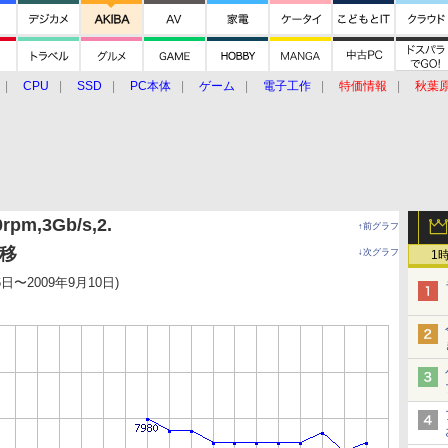
CPU
SSD
PC本体
ゲーム
電子工作
特価情報
秋葉
グルメ
イベント
価格動向
0rpm,3Gb/s,2.
↑前グラフ
推移
↓次グラフ
1
6日〜2009年9月10日)