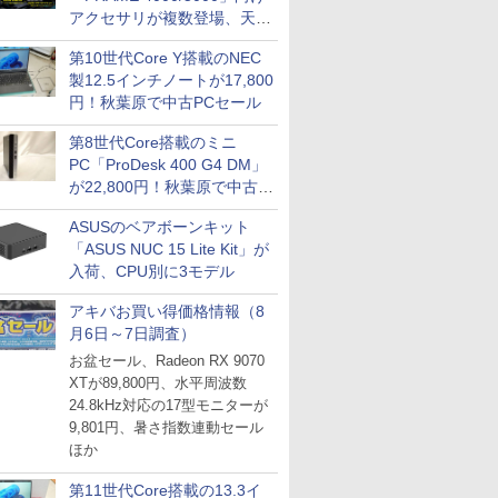
アクセサリが複数登場、天然
木製パネルや背面コネクタ対
第10世代Core Y搭載のNEC
応トレイなど
製12.5インチノートが17,800
円！秋葉原で中古PCセール
第8世代Core搭載のミニ
PC「ProDesk 400 G4 DM」
が22,800円！秋葉原で中古
PCセール
ASUSのベアボーンキット
「ASUS NUC 15 Lite Kit」が
入荷、CPU別に3モデル
アキバお買い得価格情報（8
月6日～7日調査）
お盆セール、Radeon RX 9070
XTが89,800円、水平周波数
24.8kHz対応の17型モニターが
9,801円、暑さ指数連動セール
ほか
第11世代Core搭載の13.3イ