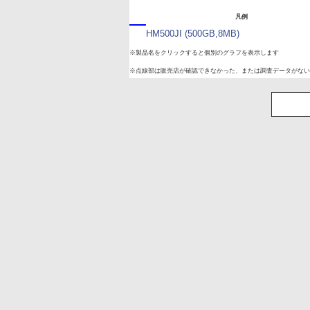
凡例
HM500JI (500GB,8MB)
※製品名をクリックすると個別のグラフを表示します
※点線部は販売店が確認できなかった、または調査データがない