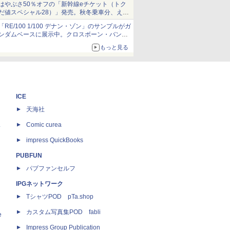
はやぶさ50％オフの「新幹線eチケット（トク
だ値スペシャル28）」発売。秋冬乗車分、えき
ねっと限定
「RE/100 1/100 デナン・ゾン」のサンプルがガ
ンダムベースに展示中。クロスボーン・バンガ
ードの制式量産機が間もなく発送【ガンダムベ
もっと見る
ース撮り下ろし】
ICE
天海社
ス
Comic curea
impress QuickBooks
PUBFUN
パブファンセルフ
IPGネットワーク
TシャツPOD pTa.shop
カスタム写真集POD fabli
e
Impress Group Publication