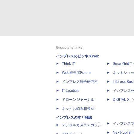
Group site links
インプレスのビジネスWeb
Think IT
SmartGri
Web担当者Forum
ネットショ
インプレス総合研究所
Impress Busi
IT Leaders
インプレス
ドローンジャーナル
DIGITAL
ネッ担お悩み相談室
インプレスの本と雑誌
インプレス
デジタルカメラマガジン
NextPublish