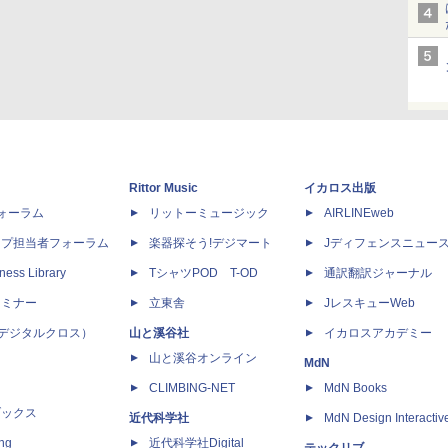
Rittor Music
イカロス出版
dフォーラム
リットーミュージック
AIRLINEweb
ップ担当者フォーラム
楽器探そう!デジマート
Jディフェンスニュー
ness Library
TシャツPOD T-OD
通訳翻訳ジャーナル
セミナー
立東舎
JレスキューWeb
 X（デジタルクロス）
山と溪谷社
イカロスアカデミー
山と溪谷オンライン
MdN
CLIMBING-NET
MdN Books
ブックス
近代科学社
MdN Design Interactiv
ing
近代科学社Digital