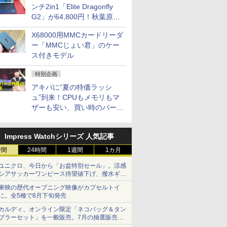
ンチ2in1「Elite Dragonfly
G2」が64,800円！秋葉原で
中古PCセール
X68000用MMCカードリーダ
ー「MMCじょい君」のケー
ス付きモデル
特別企画
アキバに“夏の特価ラッシ
ュ”到来！CPUもメモリもマ
ザーも安い、買い時のパーツ
は？【8月7日(金)22時配信】
Impress Watchシリーズ 人気記事
時間
24時間
1週間
1カ月
ユニクロ、今日から「お盆特別セール」。涼感
シアサッカーワンピース待望値下げ、撥水ギア
ショーツは1990円に
東映の歴代オープニング映像がカプセルトイ
に。全5種で8月下旬発売
カルディ、オンライン限定「ネコバッグ＆タン
ブラーセット」を一般販売。7月の抽選販売の
当選無効分