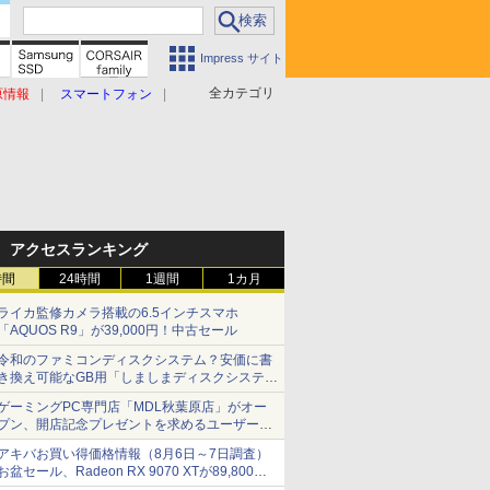
Impress サイト
全カテゴリ
原情報
スマートフォン
アクセスランキング
時間
24時間
1週間
1カ月
ライカ監修カメラ搭載の6.5インチスマホ
「AQUOS R9」が39,000円！中古セール
令和のファミコンディスクシステム？安価に書
き換え可能なGB用「しましまディスクシステ
ム」
ゲーミングPC専門店「MDL秋葉原店」がオー
プン、開店記念プレゼントを求めるユーザーが
押し寄せ長蛇の列に
アキバお買い得価格情報（8月6日～7日調査）
お盆セール、Radeon RX 9070 XTが89,800
円、水平周波数24.8kHz対応の17型モニターが