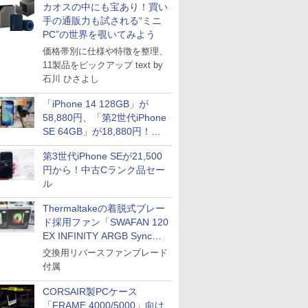
カオスの中にも宝あり！買い
手の通販力も試される“ミニ
PC”の世界を覗いてみよう
価格帯別に仕様や特徴を整理、
11製品をピックアップ text by
石川 ひさよし
「iPhone 14 128GB」が
58,880円、「第2世代iPhone
SE 64GB」が18,880円！中
古Bランク品セール
第3世代iPhone SEが21,500
円から！中古Cランク品セー
ル
Thermaltakeの着脱式ブレー
ド採用ファン「SWAFAN 120
EX INFINITY ARGB Sync」
に単品パッケージ
交換用リバースファンブレード
付属
CORSAIR製PCケース
「FRAME 4000/5000」向け