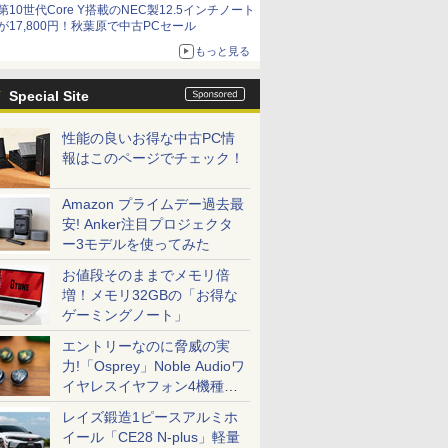
第10世代Core Y搭載のNEC製12.5インチノート
9,801円、暑さ指数連動セール ほか
が17,800円！秋葉原で中古PCセール
もっと見る
Special Site
性能の良いお得な中古PC情
報はこのページでチェック！
Amazon プライムデー過去最
安! Anker注目プロジェクタ
ー3モデルを使ってみた
お値段そのままでメモリ倍
増！メモリ32GBの「お得な
ゲーミングノート」
エントリーなのに脅威の実
力!「Osprey」Noble Audioワ
イヤレスイヤフォン4機種を
一気に聴く
レイズ鍛造1ピースアルミホ
イール「CE28 N-plus」軽量