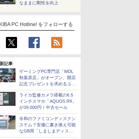
なままに剛性を向上
KIBA PC Hotline! をフォローする
新記事
ゲーミングPC専門店「MDL
秋葉原店」がオープン、開店
記念プレゼントを求めるユー
ザーが押し寄せ長蛇の列に
ライカ監修カメラ搭載の6.5
インチスマホ「AQUOS R9」
が39,000円！中古セール
令和のファミコンディスクシ
ステム？安価に書き換え可能
なGB用「しましまディスク
システム」