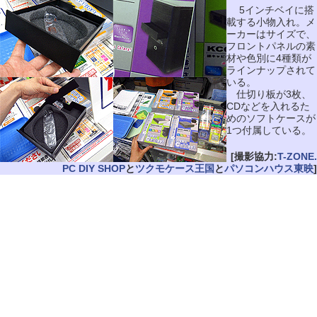
5インチベイに搭
載する小物入れ。メ
ーカーはサイズで、
フロントパネルの素
材や色別に4種類が
ラインナップされて
いる。
仕切り板が3枚、
CDなどを入れるた
めのソフトケースが
1つ付属している。
[撮影協力:
T-ZONE.
PC DIY SHOP
と
ツクモケース王国
と
パソコンハウス東映
]