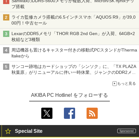
SanMaxのDDR5-5600メモリが複数入荷、Micron/SK hynixチッ
プ搭載
ライカ監修カメラ搭載の6.5インチスマホ「AQUOS R9」が39,0
00円！中古セール
LexarのDDR5メモリ「THOR RGB 2nd Gen」が入荷、64GB×2
枚組など3種類
周辺機器も置けるキャスター付きの移動式PCスタンドがTherma
ltakeから
サンコー跡地はカードショップの「シンソク」に、「TX PLAZA
秋葉原」がリニューアルに伴い一時休業、ジャンクのDDR2メモ
リが100円で販売など～ 最近の秋葉原 ～
もっと見る
AKIBA PC Hotline! をフォローする
Special Site