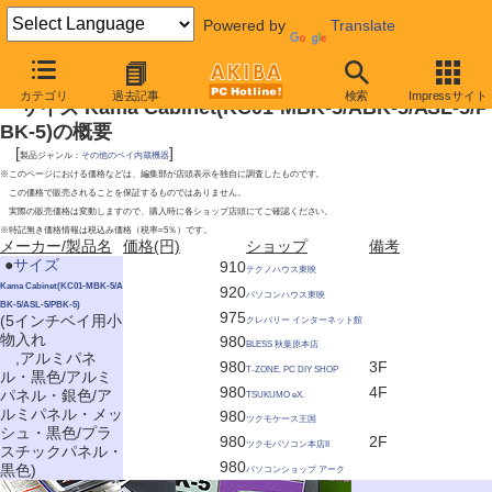
Powered by
Translate
2009年9月12日号
カテゴリ
過去記事
検索
Impressサイト
サイズ Kama Cabinet(KC01-MBK-5/ABK-5/ASL-5/P
BK-5)の概要
[
]
製品ジャンル：
その他のベイ内蔵機器
※このページにおける価格などは、編集部が店頭表示を独自に調査したものです。
この価格で販売されることを保証するものではありません。
実際の販売価格は変動しますので、購入時に各ショップ店頭にてご確認ください。
※特記無き価格情報は税込み価格（税率=5％）です。
メーカー/製品名
価格(円)
ショップ
備考
|
●
サイズ
910
テクノハウス東映
Kama Cabinet(KC01-MBK-5/A
920
パソコンハウス東映
BK-5/ASL-5/PBK-5)
975
(5インチベイ用小
クレバリー インターネット館
物入れ
980
BLESS 秋葉原本店
,アルミパネ
980
3F
T-ZONE. PC DIY SHOP
ル・黒色/アルミ
980
4F
パネル・銀色/ア
TSUKUMO eX.
ルミパネル・メッ
980
ツクモケース王国
シュ・黒色/プラ
980
2F
ツクモパソコン本店II
スチックパネル・
980
黒色)
パソコンショップ アーク