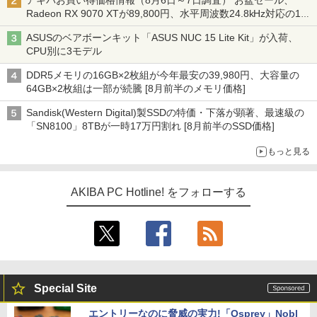
アキバお買い得価格情報（8月6日～7日調査） お盆セール、
Radeon RX 9070 XTが89,800円、水平周波数24.8kHz対応の17
型モニターが9,801円、暑さ指数連動セール ほか
ASUSのベアボーンキット「ASUS NUC 15 Lite Kit」が入荷、
CPU別に3モデル
DDR5メモリの16GB×2枚組が今年最安の39,980円、大容量の
64GB×2枚組は一部が続騰 [8月前半のメモリ価格]
Sandisk(Western Digital)製SSDの特価・下落が顕著、最速級の
「SN8100」8TBが一時17万円割れ [8月前半のSSD価格]
もっと見る
AKIBA PC Hotline! をフォローする
Special Site
エントリーなのに脅威の実力!「Osprey」Nobl