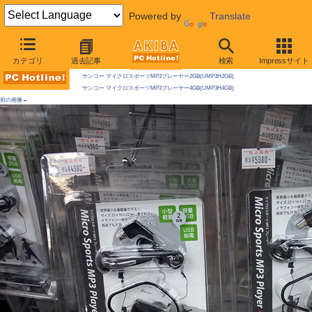
Powered by
Translate
AKIBA PC Hotline! 2009年9月19日号
カテゴリ
過去記事
検索
Impressサイト
今週見つけた新製品：モバイル関連
サンコー マイクロスポーツMP3プレーヤー2GB(UMP3H2GB)
サンコー マイクロスポーツMP3プレーヤー4GB(UMP3H4GB)
前の画像←