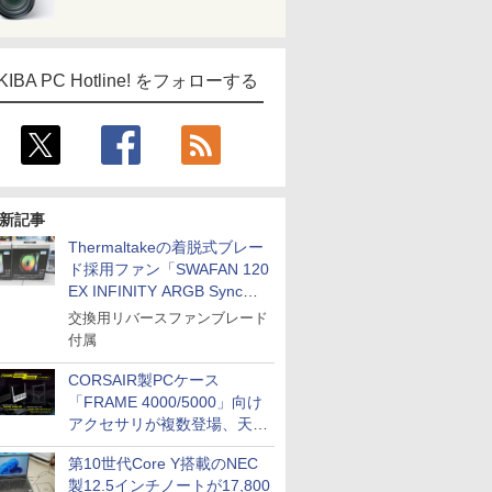
KIBA PC Hotline! をフォローする
新記事
Thermaltakeの着脱式ブレー
ド採用ファン「SWAFAN 120
EX INFINITY ARGB Sync」
に単品パッケージ
交換用リバースファンブレード
付属
CORSAIR製PCケース
「FRAME 4000/5000」向け
アクセサリが複数登場、天然
木製パネルや背面コネクタ対
第10世代Core Y搭載のNEC
応トレイなど
製12.5インチノートが17,800