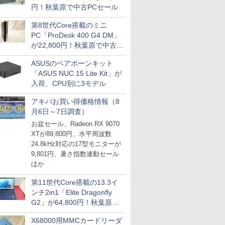
円！秋葉原で中古PCセール
第8世代Core搭載のミニ
PC「ProDesk 400 G4 DM」
が22,800円！秋葉原で中古
PCセール
ASUSのベアボーンキット
「ASUS NUC 15 Lite Kit」が
入荷、CPU別に3モデル
アキバお買い得価格情報（8
月6日～7日調査）
お盆セール、Radeon RX 9070
XTが89,800円、水平周波数
24.8kHz対応の17型モニターが
9,801円、暑さ指数連動セール
ほか
第11世代Core搭載の13.3イ
ンチ2in1「Elite Dragonfly
G2」が64,800円！秋葉原で
中古PCセール
X68000用MMCカードリーダ