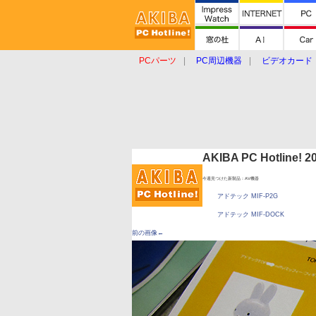
PCパーツ
PC周辺機器
ビデオカード
タブレット
おもしろグッズ
ショップ
AKIBA PC Hotline!
今週見つけた新製品：AV機器
アドテック MIF-P2G
アドテック MIF-DOCK
前の画像←