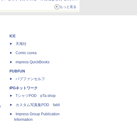
更新】
もっと見る
ニンテンドーeショップでは「大神 絶景版」が
67%オフで990円
ICE
天海社
ス
Comic curea
impress QuickBooks
PUBFUN
パブファンセルフ
IPGネットワーク
TシャツPOD pTa.shop
カスタム写真集POD fabli
e
Impress Group Publication
Information