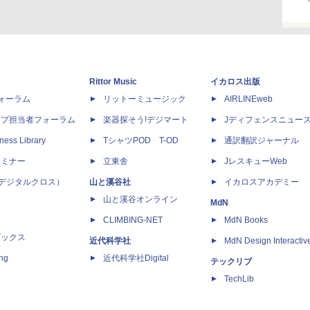
Rittor Music
イカロス出版
dフォーラム
リットーミュージック
AIRLINEweb
ップ担当者フォーラム
楽器探そう!デジマート
Jディフェンスニュー
ness Library
TシャツPOD T-OD
通訳翻訳ジャーナル
セミナー
立東舎
JレスキューWeb
 X（デジタルクロス）
山と溪谷社
イカロスアカデミー
山と溪谷オンライン
MdN
CLIMBING-NET
MdN Books
ブックス
近代科学社
MdN Design Interactiv
ing
近代科学社Digital
テックリブ
TechLib