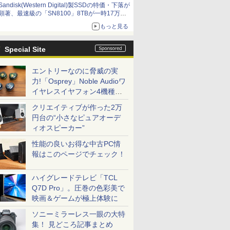
Sandisk(Western Digital)製SSDの特価・下落が
顕著、最速級の「SN8100」8TBが一時17万円
割れ [8月前半のSSD価格]
もっと見る
Special Site
エントリーなのに脅威の実
力!「Osprey」Noble Audioワ
イヤレスイヤフォン4機種を
一気に聴く
クリエイティブが作った2万
円台の“小さなピュアオーデ
ィオスピーカー”
性能の良いお得な中古PC情
報はこのページでチェック！
ハイグレードテレビ「TCL
Q7D Pro」。圧巻の色彩美で
映画＆ゲームが極上体験に
ソニーミラーレス一眼の大特
集！ 見どころ記事まとめ