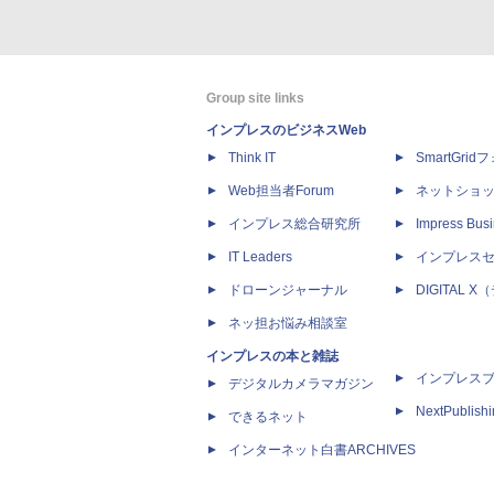
Group site links
インプレスのビジネスWeb
Think IT
SmartGri
Web担当者Forum
ネットショ
インプレス総合研究所
Impress Busi
IT Leaders
インプレス
ドローンジャーナル
DIGITAL
ネッ担お悩み相談室
インプレスの本と雑誌
インプレス
デジタルカメラマガジン
NextPublish
できるネット
インターネット白書ARCHIVES