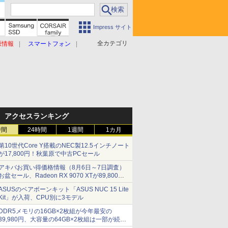
Impress サイト
全カテゴリ
原情報
スマートフォン
アクセスランキング
時間
24時間
1週間
1カ月
第10世代Core Y搭載のNEC製12.5インチノート
が17,800円！秋葉原で中古PCセール
アキバお買い得価格情報（8月6日～7日調査）
お盆セール、Radeon RX 9070 XTが89,800
円、水平周波数24.8kHz対応の17型モニターが
ASUSのベアボーンキット「ASUS NUC 15 Lite
9,801円、暑さ指数連動セール ほか
Kit」が入荷、CPU別に3モデル
DDR5メモリの16GB×2枚組が今年最安の
39,980円、大容量の64GB×2枚組は一部が続騰
[8月前半のメモリ価格]