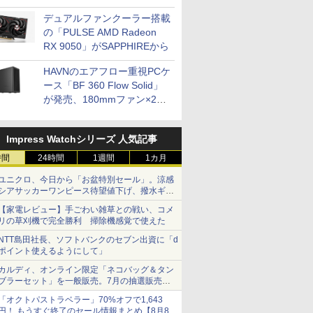
開発
デュアルファンクーラー搭載
の「PULSE AMD Radeon
RX 9050」がSAPPHIREから
HAVNのエアフロー重視PCケ
ース「BF 360 Flow Solid」
が発売、180mmファン×2搭
載
Impress Watchシリーズ 人気記事
時間
24時間
1週間
1カ月
ユニクロ、今日から「お盆特別セール」。涼感
シアサッカーワンピース待望値下げ、撥水ギア
ショーツは1990円に
【家電レビュー】手ごわい雑草との戦い、コメ
リの草刈機で完全勝利 掃除機感覚で使えた
NTT島田社長、ソフトバンクのセブン出資に「d
ポイント使えるようにして」
カルディ、オンライン限定「ネコバッグ＆タン
ブラーセット」を一般販売。7月の抽選販売の
当選無効分
「オクトパストラベラー」70%オフで1,643
円！ もうすぐ終了のセール情報まとめ【8月8日