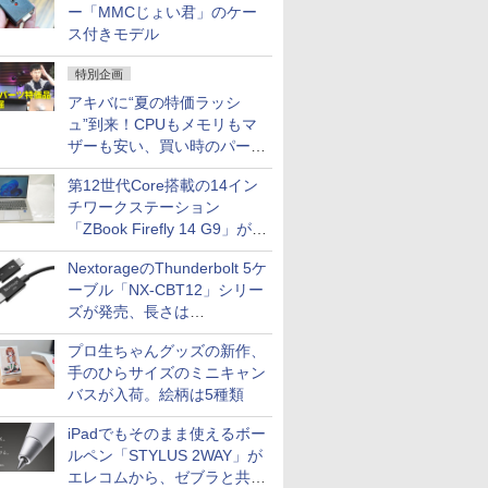
ー「MMCじょい君」のケー
ス付きモデル
特別企画
アキバに“夏の特価ラッシ
ュ”到来！CPUもメモリもマ
ザーも安い、買い時のパーツ
は？【8月7日(金)22時配信】
第12世代Core搭載の14イン
チワークステーション
「ZBook Firefly 14 G9」が
79,800円！秋葉原で中古PC
NextorageのThunderbolt 5ケ
セール
ーブル「NX-CBT12」シリー
ズが発売、長さは
30cm/50cm/1mの3種類
プロ生ちゃんグッズの新作、
手のひらサイズのミニキャン
バスが入荷。絵柄は5種類
iPadでもそのまま使えるボー
ルペン「STYLUS 2WAY」が
エレコムから、ゼブラと共同