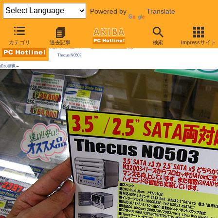
Powered by
Translate
AKIBA PC Hotline! 2009年9月19日号
カテゴリ
過去記事
検索
Impressサイト
今週見つけた新製品：リムーバブルHDDケース/外付けケースほか
Thecus N0503
前の画像←