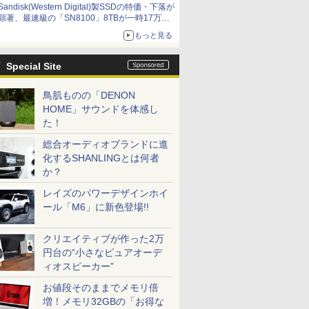
Sandisk(Western Digital)製SSDの特価・下落が
顕著、最速級の「SN8100」8TBが一時17万円
割れ [8月前半のSSD価格]
もっと見る
Special Site
鳥肌ものの「DENON
HOME」サウンドを体感し
た！
総合オーディオブランドに進
化するSHANLINGとは何者
か？
レイズのパワーデザインホイ
ール「M6」に新色登場!!
クリエイティブが作った2万
円台の“小さなピュアオーデ
ィオスピーカー”
お値段そのままでメモリ倍
増！メモリ32GBの「お得な