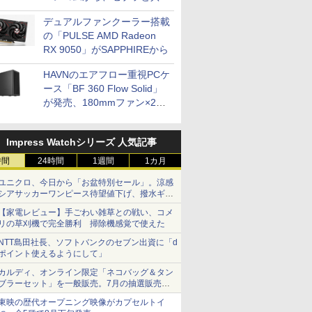
開発
デュアルファンクーラー搭載
の「PULSE AMD Radeon
RX 9050」がSAPPHIREから
HAVNのエアフロー重視PCケ
ース「BF 360 Flow Solid」
が発売、180mmファン×2搭
載
Impress Watchシリーズ 人気記事
時間
24時間
1週間
1カ月
ユニクロ、今日から「お盆特別セール」。涼感
シアサッカーワンピース待望値下げ、撥水ギア
ショーツは1990円に
【家電レビュー】手ごわい雑草との戦い、コメ
リの草刈機で完全勝利 掃除機感覚で使えた
NTT島田社長、ソフトバンクのセブン出資に「d
ポイント使えるようにして」
カルディ、オンライン限定「ネコバッグ＆タン
ブラーセット」を一般販売。7月の抽選販売の
当選無効分
東映の歴代オープニング映像がカプセルトイ