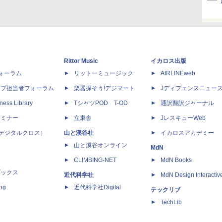
Rittor Music
イカロス出版
dフォーラム
リットーミュージック
AIRLINEweb
ップ担当者フォーラム
楽器探そう!デジマート
Jディフェンスニュー
ness Library
TシャツPOD T-OD
通訳翻訳ジャーナル
セミナー
立東舎
JレスキューWeb
 X（デジタルクロス）
山と溪谷社
イカロスアカデミー
山と溪谷オンライン
MdN
CLIMBING-NET
MdN Books
ブックス
近代科学社
MdN Design Interactiv
ing
近代科学社Digital
テックリブ
TechLib