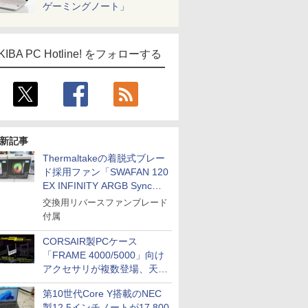
ゲーミングノート」
KIBA PC Hotline! をフォローする
新記事
Thermaltakeの着脱式ブレー
ド採用ファン「SWAFAN 120
EX INFINITY ARGB Sync」
に単品パッケージ
交換用リバースファンブレード
付属
CORSAIR製PCケース
「FRAME 4000/5000」向け
アクセサリが複数登場、天然
木製パネルや背面コネクタ対
第10世代Core Y搭載のNEC
応トレイなど
製12.5インチノートが17,800