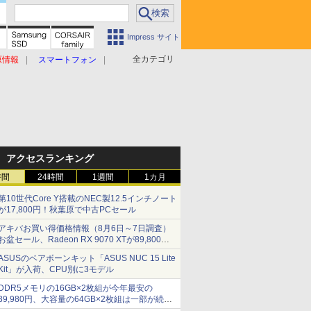
Impress サイト
全カテゴリ
原情報
スマートフォン
アクセスランキング
時間
24時間
1週間
1カ月
第10世代Core Y搭載のNEC製12.5インチノート
が17,800円！秋葉原で中古PCセール
アキバお買い得価格情報（8月6日～7日調査）
お盆セール、Radeon RX 9070 XTが89,800
円、水平周波数24.8kHz対応の17型モニターが
ASUSのベアボーンキット「ASUS NUC 15 Lite
9,801円、暑さ指数連動セール ほか
Kit」が入荷、CPU別に3モデル
DDR5メモリの16GB×2枚組が今年最安の
39,980円、大容量の64GB×2枚組は一部が続騰
[8月前半のメモリ価格]