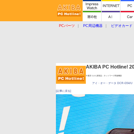
PCパーツ
PC周辺機器
ビデオカード
タブレット
おもしろグッズ
ショップ
AKIBA PC Hotline!
今週見つけた新製品：ネットワーク関連機器
アイ・オー・データ DCR-G54/U
[記事に戻る]