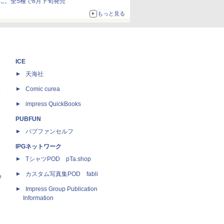
に。全5種で8月下旬発売
もっと見る
ICE
天海社
ス
Comic curea
impress QuickBooks
PUBFUN
パブファンセルフ
IPGネットワーク
TシャツPOD pTa.shop
カスタム写真集POD fabli
e
Impress Group Publication
Information