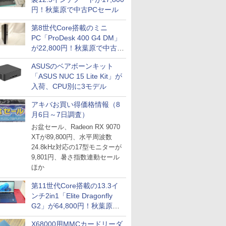
円！秋葉原で中古PCセール
第8世代Core搭載のミニ
PC「ProDesk 400 G4 DM」
が22,800円！秋葉原で中古
PCセール
ASUSのベアボーンキット
「ASUS NUC 15 Lite Kit」が
入荷、CPU別に3モデル
アキバお買い得価格情報（8
月6日～7日調査）
お盆セール、Radeon RX 9070
XTが89,800円、水平周波数
24.8kHz対応の17型モニターが
9,801円、暑さ指数連動セール
ほか
第11世代Core搭載の13.3イ
ンチ2in1「Elite Dragonfly
G2」が64,800円！秋葉原で
中古PCセール
X68000用MMCカードリーダ