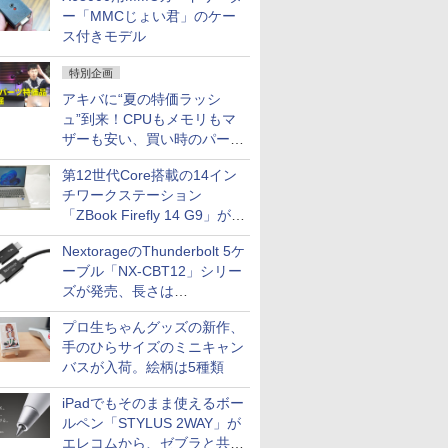
ー「MMCじょい君」のケー
ス付きモデル
特別企画
アキバに“夏の特価ラッシ
ュ”到来！CPUもメモリもマ
ザーも安い、買い時のパーツ
は？【8月7日(金)22時配信】
第12世代Core搭載の14イン
チワークステーション
「ZBook Firefly 14 G9」が
79,800円！秋葉原で中古PC
NextorageのThunderbolt 5ケ
セール
ーブル「NX-CBT12」シリー
ズが発売、長さは
30cm/50cm/1mの3種類
プロ生ちゃんグッズの新作、
手のひらサイズのミニキャン
バスが入荷。絵柄は5種類
iPadでもそのまま使えるボー
ルペン「STYLUS 2WAY」が
エレコムから、ゼブラと共同