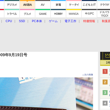
CPU
SSD
PC本体
ゲーム
電子工作
特価情報
秋葉
グルメ
イベント
価格動向
 2009年9月19日号
1
→次の画像