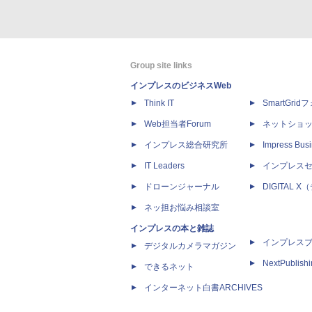
Group site links
インプレスのビジネスWeb
Think IT
SmartGri
Web担当者Forum
ネットショ
インプレス総合研究所
Impress Busi
IT Leaders
インプレス
ドローンジャーナル
DIGITAL
ネッ担お悩み相談室
インプレスの本と雑誌
インプレス
デジタルカメラマガジン
NextPublish
できるネット
インターネット白書ARCHIVES