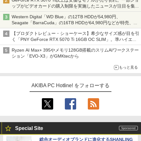
GeForce RTX 5070 Ti以上は安価なモデルが売り切れ。一部ショ
ップがビデオカードの購入制限を実施したニュースが注目を集め
る AKIBA PC Hotline! 先週のアクセスランキング 26年7月27日～
Western Digital「WD Blue」の12TB HDDが54,980円、
26年8月3日
Seagate「BarraCuda」の16TB HDDが64,980円などが特売、
NAS・ビジネス向けは上昇傾向 [8月前半のHDD価格]
【プロダクトレビュー・ショーケース】希少なサイズ感が目を引
く「PNY GeForce RTX 5070 Ti 16GB OC SLIM」。準ハイエン
ドでも2スロット厚で長さ30cm切り！スリムボディでもパフォ
Ryzen AI Max+ 395やメモリ128GB搭載のスリムAIワークステー
ーマンスと冷却は万全 text by 内田 泰仁
ション「EVO-X3」がGMKtecから
もっと見る
AKIBA PC Hotline! をフォローする
Special Site
総合オーディオブランドに進化するSHANLING