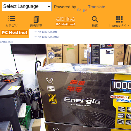
Powered by
Translate
AKIBA PC Hotline! 2009年9月19日号
カテゴリ
過去記事
検索
Impressサイト
今週見つけた新製品：電源
サイズ ENERGIA-800P
サイズ ENERGIA-1000P
[記事に戻る]