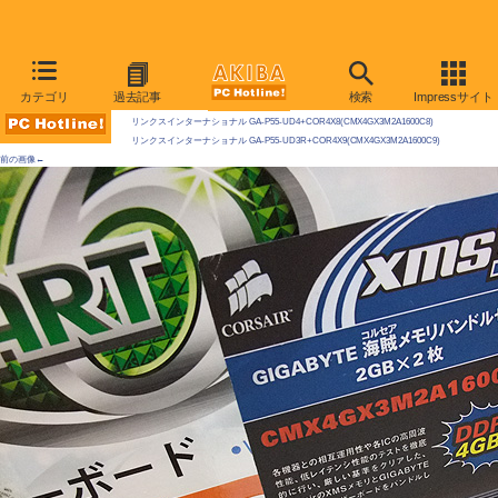
AKIBA PC Hotline! 2009年9月19日号
カテゴリ
過去記事
検索
Impressサイト
今週見つけた新製品：LGA1156マザーボード
リンクスインターナショナル GA-P55-UD4+COR4X8(CMX4GX3M2A1600C8)
リンクスインターナショナル GA-P55-UD3R+COR4X9(CMX4GX3M2A1600C9)
前の画像←