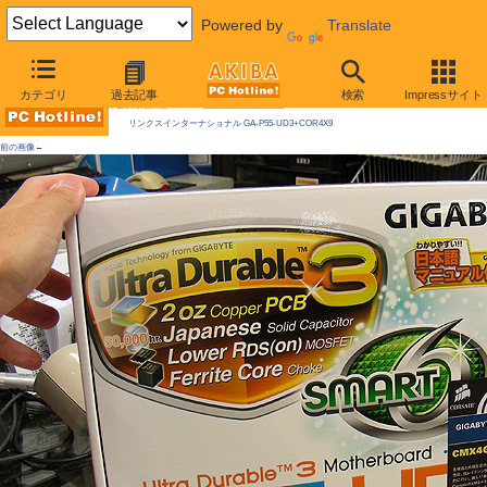
Powered by
Translate
AKIBA PC Hotline! 2009年9月19日号
カテゴリ
過去記事
検索
Impressサイト
今週見つけた新製品：LGA1156マザーボード
リンクスインターナショナル GA-P55-UD3+COR4X9
前の画像←