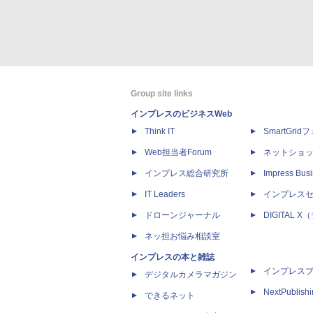
Group site links
インプレスのビジネスWeb
Think IT
SmartGri
Web担当者Forum
ネットショ
インプレス総合研究所
Impress Busi
IT Leaders
インプレス
ドローンジャーナル
DIGITAL
ネッ担お悩み相談室
インプレスの本と雑誌
インプレス
デジタルカメラマガジン
NextPublish
できるネット