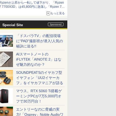
Ryzenが上昇から一転して値下がり、「Ryzen
7 7700X3D」は45,800円に急落し「Ryzen 7
7800X3D」との価格逆転解消 [8月前半のCPU
もっと見る
価格]
Special Site
「ドスパラTV」の配信現場
に“PAD”撮影班が潜入!人気の
秘訣に迫る!!
AIスマートノートの
iFLYTEK「AINOTE 2」はな
ぜ魅力的なのか？
SOUNDPEATSのイヤカフ型
イヤフォン「UU2イヤーカ
フ」をイヤカフマニアが語る
マウス、RTX 5060 Ti搭載ゲ
ーミングPCが7万5,000円オ
フで30万円台！
エントリーなのに脅威の実
力!「Osprey」Noble Audioワ