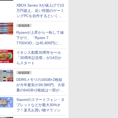
XBOX Series Xが値上げで10
万円超え。近い性能のゲーミ
ングPCを自作するといくら
になる？
相場調査
Ryzenが上昇から一転して値
下がり、「Ryzen 7
7700X3D」は45,800円に急
落し「Ryzen 7 7800X3D」
イオシス創業30周年セール
との価格逆転解消 [8月前半の
「30周年記念祭」が14日か
CPU価格]
らスタート
相場調査
DDR5メモリの16GB×2枚組
が今年最安の39,980円、大容
量の64GB×2枚組は一部が続
騰 [8月前半のメモリ価格]
Xiaomiのスマートフォン・タ
ブレットなどが最大30%オ
フ！楽天お買い物マラソン