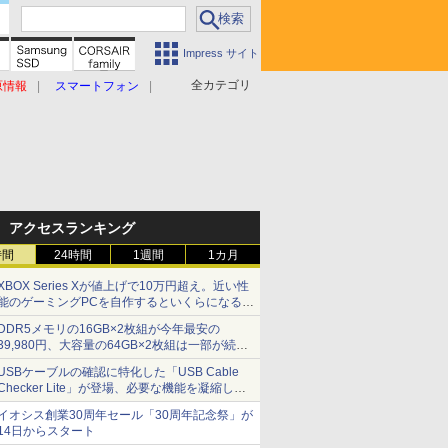
Impress サイト
全カテゴリ
原情報
スマートフォン
アクセスランキング
時間
24時間
1週間
1カ月
XBOX Series Xが値上げで10万円超え。近い性
能のゲーミングPCを自作するといくらになる？
【石田賀津男の『酒の肴にPCゲーム』】
DDR5メモリの16GB×2枚組が今年最安の
39,980円、大容量の64GB×2枚組は一部が続騰
[8月前半のメモリ価格]
USBケーブルの確認に特化した「USB Cable
Checker Lite」が登場、必要な機能を凝縮しコ
ンパクトに 7日発売
イオシス創業30周年セール「30周年記念祭」が
14日からスタート