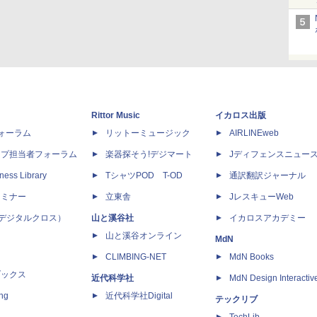
Rittor Music
イカロス出版
dフォーラム
リットーミュージック
AIRLINEweb
ップ担当者フォーラム
楽器探そう!デジマート
Jディフェンスニュー
ness Library
TシャツPOD T-OD
通訳翻訳ジャーナル
セミナー
立東舎
JレスキューWeb
 X（デジタルクロス）
山と溪谷社
イカロスアカデミー
山と溪谷オンライン
MdN
CLIMBING-NET
MdN Books
ブックス
近代科学社
MdN Design Interactiv
ing
近代科学社Digital
テックリブ