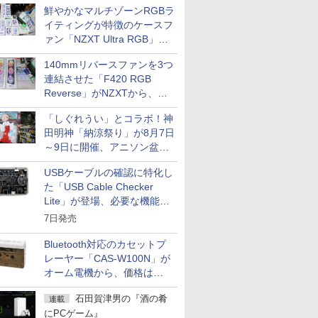
鮮やかなマルチゾーンRGBラ
イティングが特徴のケースフ
ァン「NZXT Ultra RGB」が
発売、計8製品
140mmリバースファンを3つ
連結させた「F420 RGB
Reverse」がNZXTから、単
一フレーム採用
「しぐれうい」とコラボ！神
田明神「納涼祭り」が8月7日
～9日に開催、アニソン盆踊
りや屋台グルメなどもあり
USBケーブルの確認に特化し
た「USB Cable Checker
Lite」が登場、必要な機能を
凝縮しコンパクトに
7日発売
Bluetooth対応のカセットプ
レーヤー「CAS-W100N」が
オーム電機から、価格は
5,940円
石田賀津男の『酒の肴
連載
にPCゲーム』