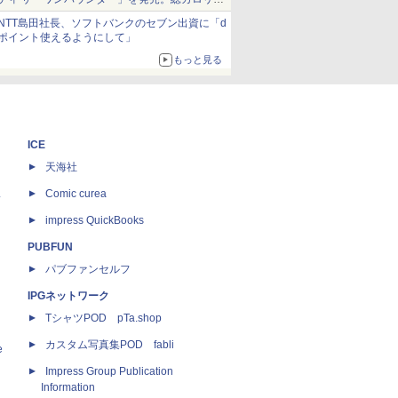
約1656kcal、総重量約527g！
NTT島田社長、ソフトバンクのセブン出資に「d
ポイント使えるようにして」
もっと見る
ICE
天海社
ス
Comic curea
impress QuickBooks
PUBFUN
パブファンセルフ
IPGネットワーク
TシャツPOD pTa.shop
カスタム写真集POD fabli
e
Impress Group Publication
Information