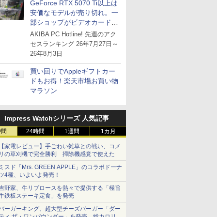
GeForce RTX 5070 Ti以上は
安価なモデルが売り切れ。一
部ショップがビデオカードの
購入制限を実施したニュース
AKIBA PC Hotline! 先週のアク
が注目を集める
セスランキング 26年7月27日～
26年8月3日
買い回りでAppleギフトカー
ドもお得！楽天市場お買い物
マラソン
Impress Watchシリーズ 人気記事
時間
24時間
1週間
1カ月
【家電レビュー】手ごわい雑草との戦い、コメ
リの草刈機で完全勝利 掃除機感覚で使えた
ミスド「Mrs. GREEN APPLE」のコラボドーナ
ツ4種、いよいよ発売！
吉野家、牛リブロースを熱々で提供する「極旨
牛鉄板ステーキ定食」を発売
バーガーキング、超大型チーズバーガー「ダー
ティ ザ・ワンパウンダー」を発売。総カロリー