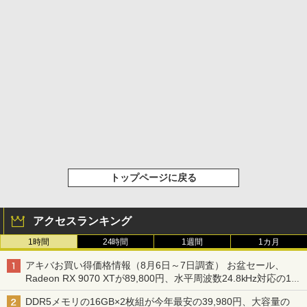
トップページに戻る
アクセスランキング
1時間
24時間
1週間
1カ月
アキバお買い得価格情報（8月6日～7日調査） お盆セール、
Radeon RX 9070 XTが89,800円、水平周波数24.8kHz対応の17
型モニターが9,801円、暑さ指数連動セール ほか
DDR5メモリの16GB×2枚組が今年最安の39,980円、大容量の