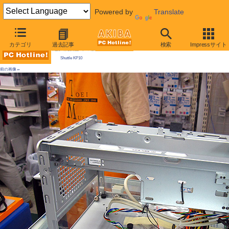
Powered by
Translate
AKIBA PC Hotline! 2009年9月19日号
カテゴリ
過去記事
検索
Impressサイト
今週見つけた新製品：ケース類/関連製品
Shuttle KP10
前の画像←