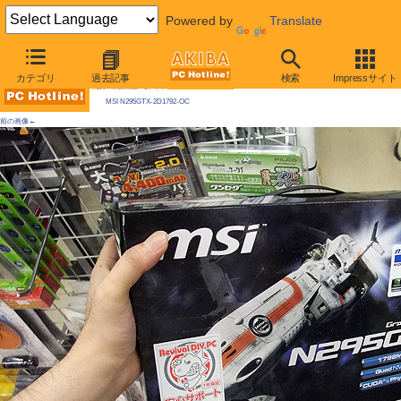
Powered by
Translate
AKIBA PC Hotline! 2009年9月19日号
カテゴリ
過去記事
検索
Impressサイト
今週見つけた新製品：ビデオカード
MSI N295GTX-2D1792-OC
前の画像←