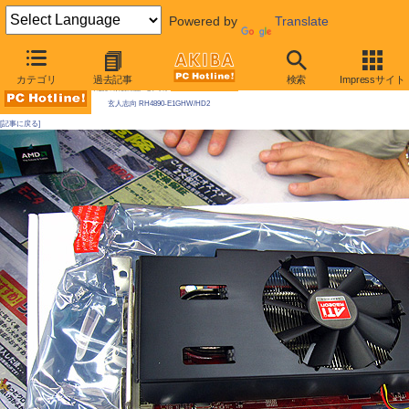
Powered by
Translate
AKIBA PC Hotline! 2009年9月19日号
カテゴリ
過去記事
検索
Impressサイト
今週見つけた新製品：ビデオカード
玄人志向 RH4890-E1GHW/HD2
[記事に戻る]