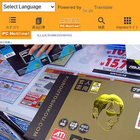
Powered by
Translate
AKIBA PC Hotline! 2009年9月19日号
カテゴリ
過去記事
検索
Impressサイト
今週見つけた新製品：ビデオカード
玄人志向 RH4890-E1GHW/HD2
前の画像←