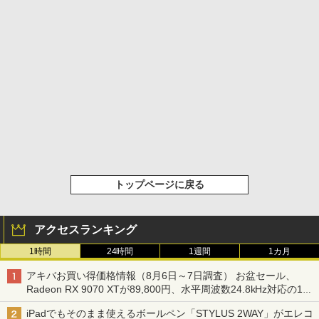
トップページに戻る
アクセスランキング
1時間
24時間
1週間
1カ月
アキバお買い得価格情報（8月6日～7日調査） お盆セール、
Radeon RX 9070 XTが89,800円、水平周波数24.8kHz対応の17
型モニターが9,801円、暑さ指数連動セール ほか
iPadでもそのまま使えるボールペン「STYLUS 2WAY」がエレコ