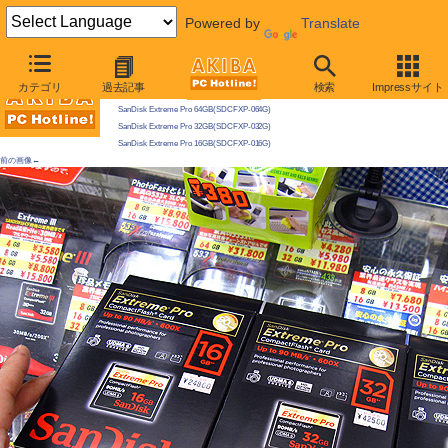
Powered by
Translate
AKIBA PC Hotline! 2009年9月19日号
カテゴリ
過去記事
検索
Impressサイト
今週見つけた新製品：PCカード/CFカード類
SanDisk Extreme Pro 64GB(SDCFXP-064G)
SanDisk Extreme Pro 32GB(SDCFXP-032G)
SanDisk Extreme Pro 16GB(SDCFXP-016G)
前の画像←