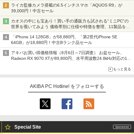
ライカ監修カメラ搭載の6.5インチスマホ「AQUOS R9」が
39,000円！中古セール
カオスの中にも宝あり！買い手の通販力も試される“ミニPC”の
世界を覗いてみよう 価格帯別に仕様や特徴を整理、11製品をピ
ックアップ text by 石川 ひさよし
「iPhone 14 128GB」が58,880円、「第2世代iPhone SE
64GB」が18,880円！中古Bランク品セール
アキバお買い得価格情報（8月6日～7日調査） お盆セール、
Radeon RX 9070 XTが89,800円、水平周波数24.8kHz対応の17
型モニターが9,801円、暑さ指数連動セール ほか
もっと見る
AKIBA PC Hotline! をフォローする
Special Site