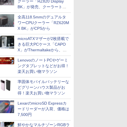
クーラー「RZ820 Display
BK」が発売、クーラートッ
プに5インチ液晶搭載
全高118.5mmのデュアルタ
ワーCPUクーラー「RZ620M
X BK」がCPSから
microATXマザーが2枚搭載で
きる巨大PCケース「CAPO
X」がThermaltakeから、カ
ラーは2色
LenovoのノートPCやゲーミ
ングタブレットなどがお得！
楽天お買い物マラソン
準固体モバイルバッテリーな
どグリーンハウス製品がお
得！楽天お買い物マラソン
LexarのmicroSD Expressカ
ードリーダーが入荷、価格は
7,500円
鮮やかなマルチゾーンRGBラ