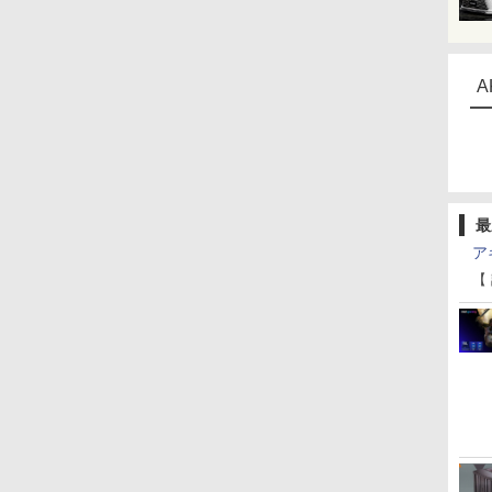
A
最
ア
【