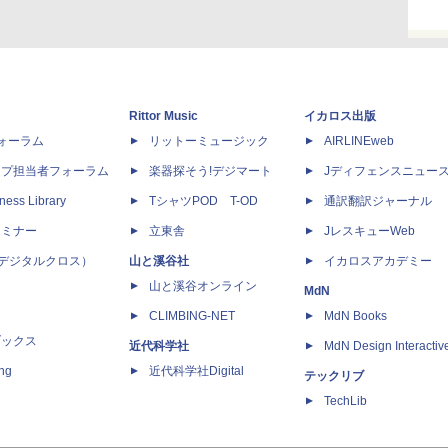
Rittor Music
イカロス出版
dフォーラム
リットーミュージック
AIRLINEweb
ップ担当者フォーラム
楽器探そう!デジマート
Jディフェンスニュー
ness Library
TシャツPOD T-OD
通訳翻訳ジャーナル
セミナー
立東舎
JレスキューWeb
 X（デジタルクロス）
山と溪谷社
イカロスアカデミー
山と溪谷オンライン
MdN
CLIMBING-NET
MdN Books
ブックス
近代科学社
MdN Design Interactiv
ing
近代科学社Digital
テックリブ
TechLib