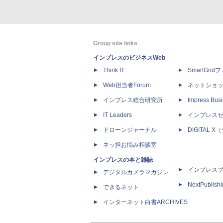
Group site links
インプレスのビジネスWeb
Think IT
SmartGri
Web担当者Forum
ネットショ
インプレス総合研究所
Impress Busi
IT Leaders
インプレス
ドローンジャーナル
DIGITAL
ネッ担お悩み相談室
インプレスの本と雑誌
インプレス
デジタルカメラマガジン
NextPublish
できるネット
インターネット白書ARCHIVES