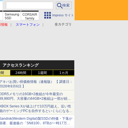
Impress サイト
全カテゴリ
原情報
スマートフォン
アクセスランキング
時間
24時間
1週間
1カ月
アキバお買い得価格情報（速報版） 【 調査日：
2026年8月6日 】
DDR5メモリの16GB×2枚組が今年最安の
39,980円、大容量の64GB×2枚組は一部が続騰
[8月前半のメモリ価格]
XBOX Series Xが値上げで10万円超え。近い性
能のゲーミングPCを自作するといくらになる？
【石田賀津男の『酒の肴にPCゲーム』】
Sandisk(Western Digital)製SSDの特価・下落が
顕著、最速級の「SN8100」8TBが一時17万円
割れ [8月前半のSSD価格]