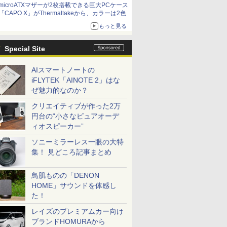
microATXマザーが2枚搭載できる巨大PCケース
「CAPO X」がThermaltakeから、カラーは2色
もっと見る
Special Site
AIスマートノートの
iFLYTEK「AINOTE 2」はな
ぜ魅力的なのか？
クリエイティブが作った2万
円台の“小さなピュアオーデ
ィオスピーカー”
ソニーミラーレス一眼の大特
集！ 見どころ記事まとめ
鳥肌ものの「DENON
HOME」サウンドを体感し
た！
レイズのプレミアムカー向け
ブランドHOMURAから