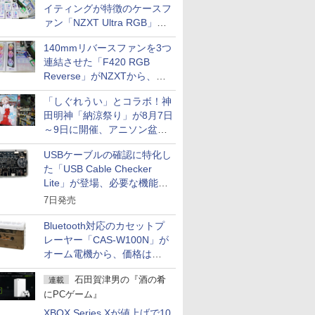
イティングが特徴のケースフ
ァン「NZXT Ultra RGB」が
発売、計8製品
140mmリバースファンを3つ
連結させた「F420 RGB
Reverse」がNZXTから、単
一フレーム採用
「しぐれうい」とコラボ！神
田明神「納涼祭り」が8月7日
～9日に開催、アニソン盆踊
りや屋台グルメなどもあり
USBケーブルの確認に特化し
た「USB Cable Checker
Lite」が登場、必要な機能を
凝縮しコンパクトに
7日発売
Bluetooth対応のカセットプ
レーヤー「CAS-W100N」が
オーム電機から、価格は
5,940円
石田賀津男の『酒の肴
連載
にPCゲーム』
XBOX Series Xが値上げで10