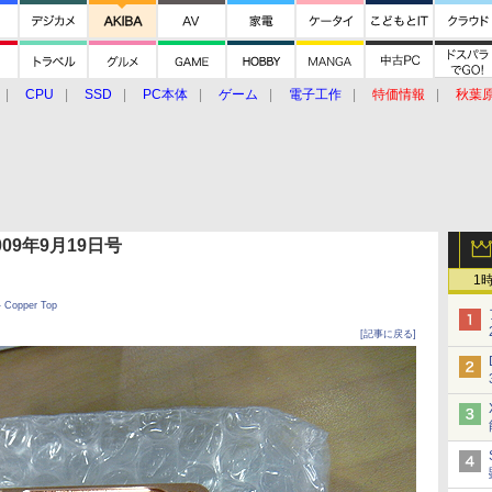
CPU
SSD
PC本体
ゲーム
電子工作
特価情報
秋葉
グルメ
イベント
価格動向
 2009年9月19日号
1
 Copper Top
[記事に戻る]