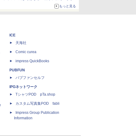
ボリュームアップ
もっと見る
ICE
天海社
ス
Comic curea
impress QuickBooks
PUBFUN
パブファンセルフ
IPGネットワーク
TシャツPOD pTa.shop
カスタム写真集POD fabli
e
Impress Group Publication
Information