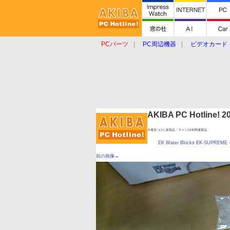
PCパーツ
PC周辺機器
ビデオカード
タブレット
おもしろグッズ
ショップ
AKIBA PC Hotline!
今週見つけた新製品：ファン/冷却関連製品
EK Water Blocks EK-SUPREME -
前の画像←