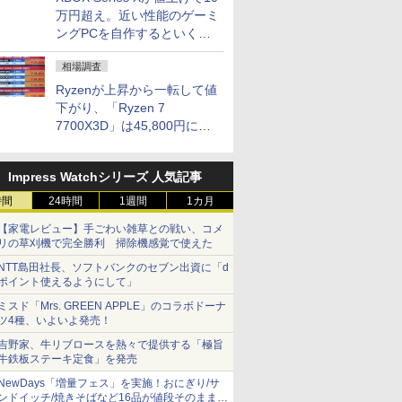
万円超え。近い性能のゲーミ
ングPCを自作するといくら
になる？
相場調査
Ryzenが上昇から一転して値
下がり、「Ryzen 7
7700X3D」は45,800円に急
落し「Ryzen 7 7800X3D」
との価格逆転解消 [8月前半の
Impress Watchシリーズ 人気記事
CPU価格]
時間
24時間
1週間
1カ月
【家電レビュー】手ごわい雑草との戦い、コメ
リの草刈機で完全勝利 掃除機感覚で使えた
NTT島田社長、ソフトバンクのセブン出資に「d
ポイント使えるようにして」
ミスド「Mrs. GREEN APPLE」のコラボドーナ
ツ4種、いよいよ発売！
吉野家、牛リブロースを熱々で提供する「極旨
牛鉄板ステーキ定食」を発売
NewDays「増量フェス」を実施！おにぎり/サ
ンドイッチ/焼きそばなど16品が値段そのままで