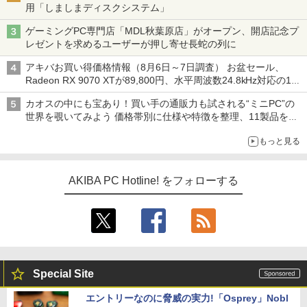
用「しましまディスクシステム」
ゲーミングPC専門店「MDL秋葉原店」がオープン、開店記念プ
レゼントを求めるユーザーが押し寄せ長蛇の列に
アキバお買い得価格情報（8月6日～7日調査） お盆セール、
Radeon RX 9070 XTが89,800円、水平周波数24.8kHz対応の17
型モニターが9,801円、暑さ指数連動セール ほか
カオスの中にも宝あり！買い手の通販力も試される“ミニPC”の
世界を覗いてみよう 価格帯別に仕様や特徴を整理、11製品をピ
ックアップ text by 石川 ひさよし
もっと見る
AKIBA PC Hotline! をフォローする
Special Site
エントリーなのに脅威の実力!「Osprey」Nobl