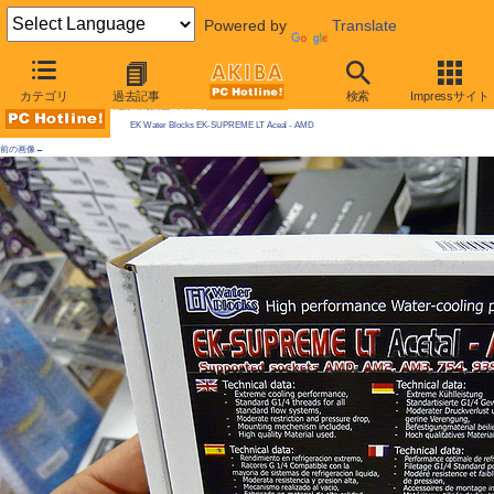
Powered by
Translate
AKIBA PC Hotline! 2009年9月19日号
カテゴリ
過去記事
検索
Impressサイト
今週見つけた新製品：ファン/冷却関連製品
EK Water Blocks EK-SUPREME LT Aceal - AMD
前の画像←