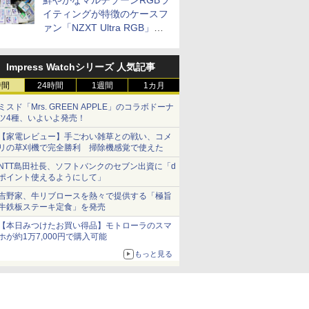
鮮やかなマルチゾーンRGBラ
イティングが特徴のケースフ
ァン「NZXT Ultra RGB」が
発売、計8製品
Impress Watchシリーズ 人気記事
時間
24時間
1週間
1カ月
ミスド「Mrs. GREEN APPLE」のコラボドーナ
ツ4種、いよいよ発売！
【家電レビュー】手ごわい雑草との戦い、コメ
リの草刈機で完全勝利 掃除機感覚で使えた
NTT島田社長、ソフトバンクのセブン出資に「d
ポイント使えるようにして」
吉野家、牛リブロースを熱々で提供する「極旨
牛鉄板ステーキ定食」を発売
【本日みつけたお買い得品】モトローラのスマ
ホが約1万7,000円で購入可能
もっと見る