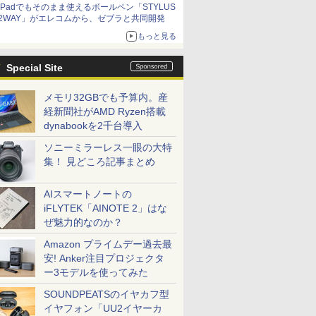
iPadでもそのまま使えるボールペン「STYLUS
2WAY」がエレコムから、ゼブラと共同開発
もっと見る
Special Site
メモリ32GBでも予算内。産
経新聞社がAMD Ryzen搭載
dynabookを2千台導入
ソニーミラーレス一眼の大特
集！ 見どころ記事まとめ
AIスマートノートの
iFLYTEK「AINOTE 2」はな
ぜ魅力的なのか？
Amazon プライムデー過去最
安! Anker注目プロジェクタ
ー3モデルを使ってみた
SOUNDPEATSのイヤカフ型
イヤフォン「UU2イヤーカ