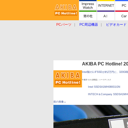
PCパーツ
PC周辺機器
ビデオカード
タブレット
おもしろグッズ
ショップ
AKIBA PC Hotline!
Intel製の1.8"SSDが約2万円に、320G
今週見つけた新製品：ハードディスク
Intel SSDSA1MH080G1GN
INTECH＆Company SSDSA1MH
前の画像←