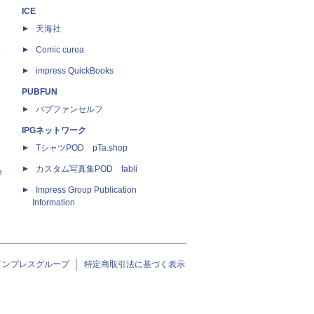
ICE
天海社
ス
Comic curea
impress QuickBooks
PUBFUN
パブファンセルフ
IPGネットワーク
TシャツPOD pTa.shop
カスタム写真集POD fabli
e
Impress Group Publication
Information
インプレスグループ
特定商取引法に基づく表示