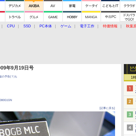
CPU
SSD
PC本体
ゲーム
電子工作
特価情報
秋葉
グルメ
イベント
価格動向
 2009年9月19日号
B版の予告(？)も
1
080G1GN
[記事に戻る]