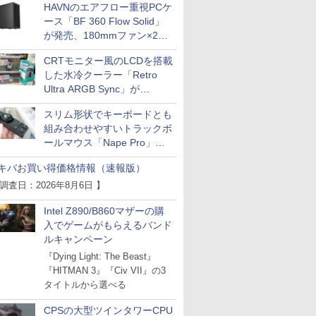
HAVNのエアフロー重視PCケ
ース「BF 360 Flow Solid」
が発売、180mmファン×2搭
載
CRTモニター風のLCDを搭載
した水冷クーラー「Retro
Ultra ARGB Sync」が
Thermaltakeから
スリム形状でキーボードとも
組み合わせやすいトラックボ
ールマウス「Nape Pro」が
Keychronから
キバお買い得価格情報（速報版）
 調査日：2026年8月6日 】
Intel Z890/B860マザーの購
入でゲームがもらえるバンド
ルキャンペーン
『Dying Light: The Beast』
『HITMAN 3』『Civ VII』の3
タイトルから選べる
CPSの大型ツインタワーCPU