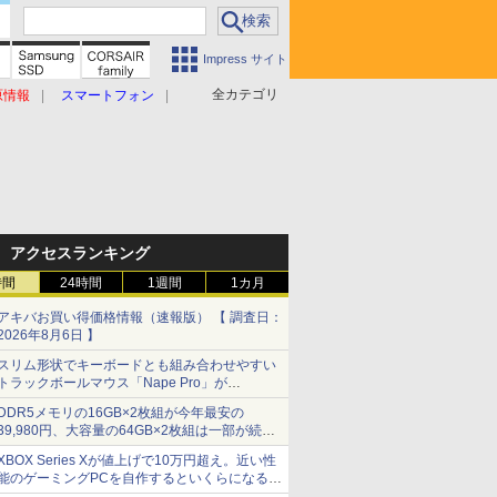
Impress サイト
全カテゴリ
原情報
スマートフォン
アクセスランキング
時間
24時間
1週間
1カ月
アキバお買い得価格情報（速報版） 【 調査日：
2026年8月6日 】
スリム形状でキーボードとも組み合わせやすい
トラックボールマウス「Nape Pro」が
Keychronから
DDR5メモリの16GB×2枚組が今年最安の
39,980円、大容量の64GB×2枚組は一部が続騰
[8月前半のメモリ価格]
XBOX Series Xが値上げで10万円超え。近い性
能のゲーミングPCを自作するといくらになる？
【石田賀津男の『酒の肴にPCゲーム』】