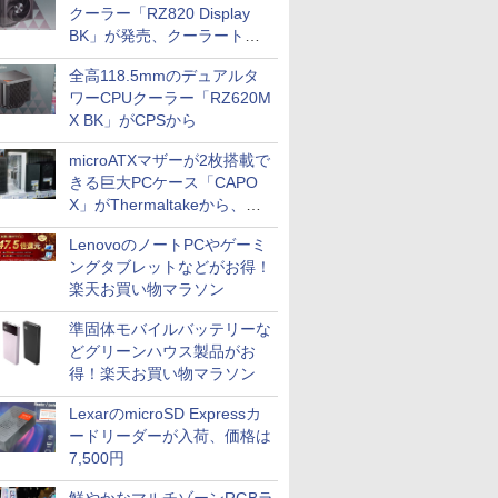
クーラー「RZ820 Display
BK」が発売、クーラートッ
プに5インチ液晶搭載
全高118.5mmのデュアルタ
ワーCPUクーラー「RZ620M
X BK」がCPSから
microATXマザーが2枚搭載で
きる巨大PCケース「CAPO
X」がThermaltakeから、カ
ラーは2色
LenovoのノートPCやゲーミ
ングタブレットなどがお得！
楽天お買い物マラソン
準固体モバイルバッテリーな
どグリーンハウス製品がお
得！楽天お買い物マラソン
LexarのmicroSD Expressカ
ードリーダーが入荷、価格は
7,500円