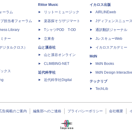
Rittor Music
イカロス出版
dフォーラム
リットーミュージック
AIRLINEweb
ップ担当者フォーラム
楽器探そう!デジマート
Jディフェンスニュー
ness Library
TシャツPOD T-OD
通訳翻訳ジャーナル
セミナー
立東舎
JレスキューWeb
 X（デジタルクロス）
山と溪谷社
イカロスアカデミー
山と溪谷オンライン
MdN
CLIMBING-NET
MdN Books
ブックス
近代科学社
MdN Design Interactiv
ing
近代科学社Digital
テックリブ
TechLib
広告掲載のご案内
編集部へのご連絡
プライバシーポリシー
会社概要