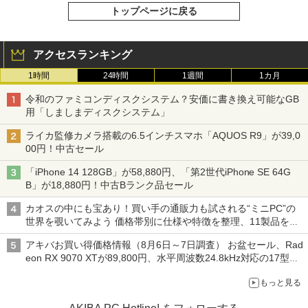
トップページに戻る
アクセスランキング
1時間
24時間
1週間
1カ月
令和のファミコンディスクシステム？安価に書き換え可能なGB
用「しましまディスクシステム」
ライカ監修カメラ搭載の6.5インチスマホ「AQUOS R9」が39,0
00円！中古セール
「iPhone 14 128GB」が58,880円、「第2世代iPhone SE 64G
B」が18,880円！中古Bランク品セール
カオスの中にも宝あり！買い手の通販力も試される“ミニPC”の
世界を覗いてみよう 価格帯別に仕様や特徴を整理、11製品をピ
ックアップ text by 石川 ひさよし
アキバお買い得価格情報（8月6日～7日調査） お盆セール、Rad
eon RX 9070 XTが89,800円、水平周波数24.8kHz対応の17型モ
ニターが9,801円、暑さ指数連動セール ほか
もっと見る