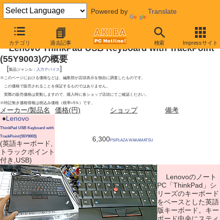
Powered by
Translate
2009年9月19日号
カテゴリ
過去記事
検索
Impressサイト
Lenovo ThinkPad USB Keyboard with TrackPoint
(55Y9003)の概要
[
]
製品ジャンル：
入力デバイス
※このページにおける価格などは、編集部が店頭表示を独自に調査したものです。
この価格で販売されることを保証するものではありません。
実際の販売価格は変動しますので、購入時に各ショップ店頭にてご確認ください。
※特記無き価格情報は税込み価格（税率=5％）です。
メーカー/製品名
価格(円)
ショップ
備考
|
●
Lenovo
ThinkPad USB Keyboard with
TrackPoint(55Y9003)
6,300
PS/PLAZA WAKAMATSU
(英語キーボード,
トラックポイント
付き,USB)
Lenovoのノート
PC「ThinkPad」シ
リーズのキーボード
をベースとした英語
版キーボード。キー
ボード中央にスティ