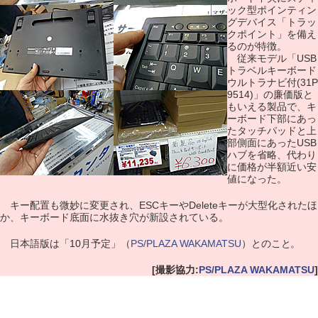
ック型ポインティン
グデバイス「トラッ
クポイント」を備え
るのが特徴。
従来モデル「USB
トラベルキーボード
ウルトラナビ付(31P
9514)」の廉価版と
もいえる製品で、キ
ーボード下部にあっ
たタッチパッドと上
部側面にあったUSB
ハブを省略、代わり
に価格が半額近い安
値になった。
キー配置も微妙に変更され、ESCキーやDeleteキーが大型化されたほ
か、キーボード底面に水抜き穴が新設されている。
日本語版は「10月予定」（
PS/PLAZA WAKAMATSU
）とのこと。
[撮影協力:
PS/PLAZA WAKAMATSU
]