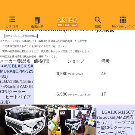
2009年9月19日号
カテゴリ
過去記事
検索
Impressサイト
AVC BLACK SAMURAI(CPM-325-31)の概要
[
]
製品ジャンル：
冷却関連製品
※このページにおける価格などは、編集部が店頭表示を独自に調査したものです。
この価格で販売されることを保証するものではありません。
実際の販売価格は変動しますので、購入時に各ショップ店頭にてご確認ください。
※特記無き価格情報は税込み価格（税率=5％）です。
メーカー/製品名
価格(円)
ショップ
備考
|
●
AVC
BLACK SA
MURAI(CPM-325
6,980
4F
TSUKUMO eX.
-31)
(LGA1366/1156/7
75/Socket AM2用
CPUクーラー
6,980
1F
ツクモパソコン本店II
,ヒートパイプ
採用)
LGA1366/1156/7
75/Socket AM2対応
をうたうトップフロ
ー型CPUクーラー。
メーカーはAVC。