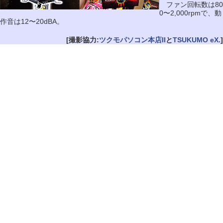
ファン回転数は80
0〜2,000rpmで、動
作音は12〜20dBA。
[撮影協力:
ツクモパソコン本店II
と
TSUKUMO eX.
]