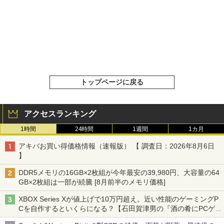
トップページに戻る
アクセスランキング
1時間
24時間
1週間
1カ月
アキバお買い得価格情報（速報版） 【 調査日：2026年8月6日
】
DDR5メモリの16GB×2枚組が今年最安の39,980円、大容量の64
GB×2枚組は一部が続騰 [8月前半のメモリ価格]
XBOX Series Xが値上げで10万円超え。近い性能のゲーミングP
Cを自作するといくらになる？【石田賀津男の『酒の肴にPCゲ
ーム』】