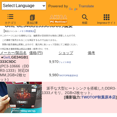
Powered by
Translate
2009年9月19日号
カテゴリ
過去記事
検索
Impressサイト
GeIL GE34GB1333C9DCの概要
[
]
製品ジャンル：
メモリ/関連製品
※このページにおける価格などは、編集部が店頭表示を独自に調査したものです。
この価格で販売されることを保証するものではありません。
実際の販売価格は変動しますので、購入時に各ショップ店頭にてご確認ください。
※特記無き価格情報は税込み価格（税率=5％）です。
メーカー/製品名
価格(円)
ショップ
備考
|
●
GeIL
GE34GB1
333C9DC
9,970
フェイス本店
(PC3-10666（DD
R3-1333）対応DI
MM,2GB×2枚セ
9,980
TWOTOP秋葉原本店
ット)
派手な大型ヒートシンクを搭載したDDR3-
1333メモリ。2GB×2枚セット。
[撮影協力:
TWOTOP秋葉原本店
]