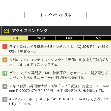
トップページに戻る
アクセスランキング
1時間
24時間
1週間
1カ月
ライカ監修カメラ搭載の6.5インチスマホ「AQUOS R9」が39,0
00円！中古セール
令和のファミコンディスクシステム？安価に書き換え可能なGB
用「しましまディスクシステム」
ゲーミングPC専門店「MDL秋葉原店」がオープン、開店記念プ
レゼントを求めるユーザーが押し寄せ長蛇の列に
アキバお買い得価格情報（8月6日～7日調査） お盆セール、Rad
eon RX 9070 XTが89,800円、水平周波数24.8kHz対応の17型モ
ニターが9,801円、暑さ指数連動セール ほか
ASUSのベアボーンキット「ASUS NUC 15 Lite Kit」が入荷、CP
U別に3モデル