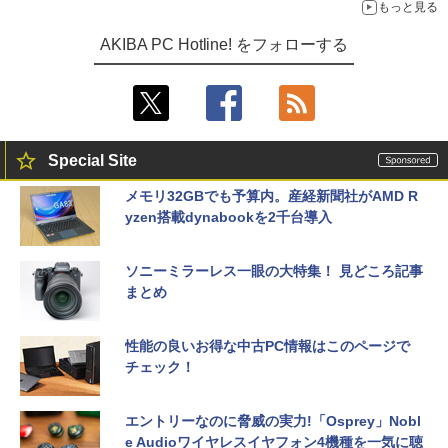
もっと見る
AKIBA PC Hotline! をフォローする
Special Site
メモリ32GBでも予算内。産経新聞社がAMD R
yzen搭載dynabookを2千台導入
ソニーミラーレス一眼の大特集！ 見どころ記事
まとめ
性能の良いお得な中古PC情報はこのページで
チェック！
エントリーなのに脅威の実力!「Osprey」Nobl
e Audioワイヤレスイヤフォン4機種を一気に聴