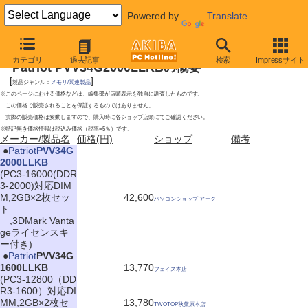
Powered by
Translate
2009年9月19日号
カテゴリ
過去記事
検索
Impressサイト
Patriot PVV34G2000LLKBの概要
[
]
製品ジャンル：
メモリ/関連製品
※このページにおける価格などは、編集部が店頭表示を独自に調査したものです。
この価格で販売されることを保証するものではありません。
実際の販売価格は変動しますので、購入時に各ショップ店頭にてご確認ください。
※特記無き価格情報は税込み価格（税率=5％）です。
メーカー/製品名
価格(円)
ショップ
備考
|
●
Patriot
PVV34G
2000LLKB
(PC3-16000(DDR
3-2000)対応DIM
M,2GB×2枚セッ
42,600
パソコンショップ アーク
ト
,3DMark Vanta
geライセンスキ
ー付き)
|
●
Patriot
PVV34G
1600LLKB
13,770
フェイス本店
(PC3-12800（DD
R3-1600）対応DI
MM,2GB×2枚セ
13,780
TWOTOP秋葉原本店