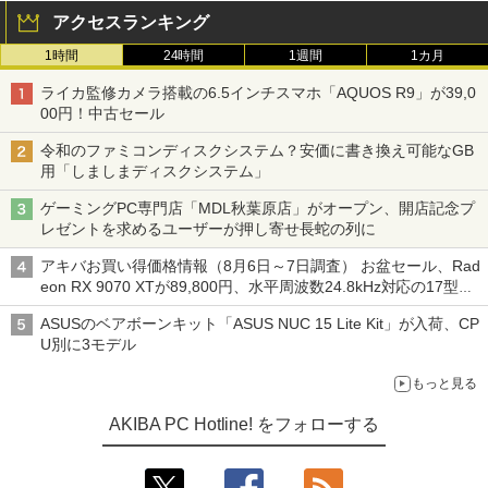
アクセスランキング
1時間
24時間
1週間
1カ月
ライカ監修カメラ搭載の6.5インチスマホ「AQUOS R9」が39,0
00円！中古セール
令和のファミコンディスクシステム？安価に書き換え可能なGB
用「しましまディスクシステム」
ゲーミングPC専門店「MDL秋葉原店」がオープン、開店記念プ
レゼントを求めるユーザーが押し寄せ長蛇の列に
アキバお買い得価格情報（8月6日～7日調査） お盆セール、Rad
eon RX 9070 XTが89,800円、水平周波数24.8kHz対応の17型モ
ニターが9,801円、暑さ指数連動セール ほか
ASUSのベアボーンキット「ASUS NUC 15 Lite Kit」が入荷、CP
U別に3モデル
もっと見る
AKIBA PC Hotline! をフォローする