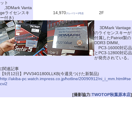
ット
,3DMark Vanta
geライセンスキ
14,970
2F
クレバリー1号店
ー付き)
3DMark Vantage
のライセンスキーが
付属したPatriot製の
DDR3 DIMM。
PC3-16000対応品
とPC3-12800対応品
が発売されている。
□関連記事
【9月12日】PVV34G1800LLKB(今週見つけた新製品)
http://akiba-pc.watch.impress.co.jp/hotline/20090912/ni_i_mm.html#se
cvi2
[撮影協力:
TWOTOP秋葉原本店
]