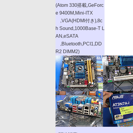
(Atom 330搭載,GeForc
e 9400M,Mini-ITX
,VGA(HDMI付き),8c
h Sound,1000Base-T L
AN,eSATA
,Bluetooth,PCI1,DD
R2 DIMM2)