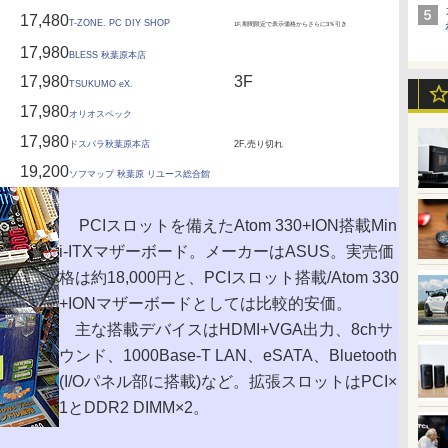
17,480
T-ZONE. PC DIY SHOP
1F,期間限定で表示価格からさらに3％引き
17,980
BLESS 秋葉原本店
17,980
3F
TSUKUMO eX.
17,980
オリオスペック
17,980
ドスパラ秋葉原本店
2F,売り切れ
19,200
ソフマップ 秋葉原 リユース総合館
PCIスロットを備えたAtom 330+ION搭載Min
i-ITXマザーボード。メーカーはASUS。実売価
格は約18,000円と、PCIスロット搭載/Atom 330
+IONマザーボードとしては比較的安価。
主な搭載デバイスはHDMI+VGA出力、8chサ
ウンド、1000Base-T LAN、eSATA、Bluetooth
(I/Oパネル部に搭載)など。拡張スロットはPCI×
1とDDR2 DIMM×2。