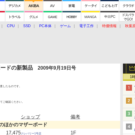
CPU
SSD
PC本体
ゲーム
電子工作
特価情報
秋葉
グルメ
イベント
価格動向
ボードの新製品
2009年9月19日号
1
査したものです。
てご確認ください。
ショップ
備考
のほかのマザーボード
17,475
1F
クレバリー1号店