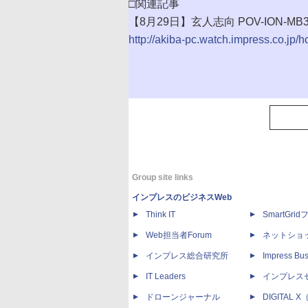
□関連記事
【8月29日】玄人志向 POV-ION-MB
http://akiba-pc.watch.impress.co.jp/
Group site links
インプレスのビジネスWeb
Think IT
SmartGri
Web担当者Forum
ネットショ
インプレス総合研究所
Impress Bus
IT Leaders
インプレス
ドローンジャーナル
DIGITAL