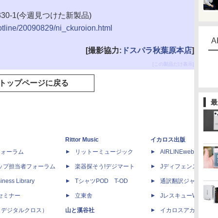
330-1(今週見つけた新製品)
hotline/20090829/ni_ckuroion.html
A
[撮影協力:
ドスパラ秋葉原本店
]
[この製品だけ表示]
トップページに戻る
最
Rittor Music
イカロス出版
dフォーラム
リットーミュージック
AIRLINEweb
ップ担当者フォーラム
楽器探そう!デジマート
Jディフェンスニュー
iness Library
TシャツPOD T-OD
通訳翻訳ジャーナル
セミナー
立東舎
JレスキューWeb
 X（デジタルクロス）
山と溪谷社
イカロスアカデミー