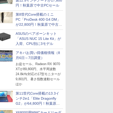
製12.5インチノートが17,800
円！秋葉原で中古PCセール
第8世代Core搭載のミニ
PC「ProDesk 400 G4 DM」
が22,800円！秋葉原で中古
PCセール
ASUSのベアボーンキット
「ASUS NUC 15 Lite Kit」が
入荷、CPU別に3モデル
アキバお買い得価格情報（8
月6日～7日調査）
お盆セール、Radeon RX 9070
XTが89,800円、水平周波数
24.8kHz対応の17型モニターが
9,801円、暑さ指数連動セール
ほか
第11世代Core搭載の13.3イ
ンチ2in1「Elite Dragonfly
G2」が64,800円！秋葉原で
中古PCセール
X68000用MMCカードリーダ