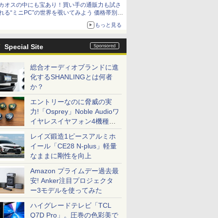
カオスの中にも宝あり！買い手の通販力も試さ
れる“ミニPC”の世界を覗いてみよう 価格帯別に
仕様や特徴を整理、11製品をピックアップ text
もっと見る
by 石川 ひさよし
Special Site
総合オーディオブランドに進
化するSHANLINGとは何者
か？
エントリーなのに脅威の実
力!「Osprey」Noble Audioワ
イヤレスイヤフォン4機種を
一気に聴く
レイズ鍛造1ピースアルミホ
イール「CE28 N-plus」軽量
なままに剛性を向上
Amazon プライムデー過去最
安! Anker注目プロジェクタ
ー3モデルを使ってみた
ハイグレードテレビ「TCL
Q7D Pro」。圧巻の色彩美で