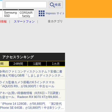
Impress サイト
全カテゴリ
原情報
スマートフォン
アクセスランキング
時間
24時間
1週間
1カ月
令和のファミコンディスクシステム？安価に書
き換え可能なGB用「しましまディスクシステ
ム」
ライカ監修カメラ搭載の6.5インチスマホ
「AQUOS R9」が39,000円！中古セール
アキバお買い得価格情報（8月6日～7日調査）
お盆セール、Radeon RX 9070 XTが89,800
円、水平周波数24.8kHz対応の17型モニターが
「iPhone 14 128GB」が58,880円、「第2世代
9,801円、暑さ指数連動セール ほか
iPhone SE 64GB」が18,880円！中古Bランク品
セール