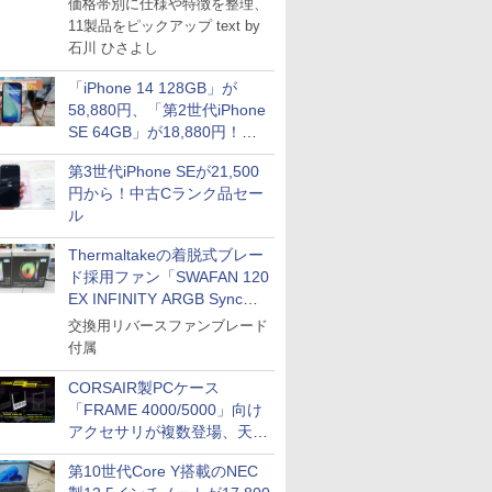
価格帯別に仕様や特徴を整理、
IPGネットワーク
11製品をピックアップ text by
TシャツPOD pTa.shop
石川 ひさよし
カスタム写真集POD fabli
ve
「iPhone 14 128GB」が
Impress Group Publication Informa
58,880円、「第2世代iPhone
tion
SE 64GB」が18,880円！中
古Bランク品セール
第3世代iPhone SEが21,500
円から！中古Cランク品セー
ル
Thermaltakeの着脱式ブレー
ド採用ファン「SWAFAN 120
EX INFINITY ARGB Sync」
に単品パッケージ
交換用リバースファンブレード
付属
CORSAIR製PCケース
「FRAME 4000/5000」向け
アクセサリが複数登場、天然
木製パネルや背面コネクタ対
第10世代Core Y搭載のNEC
応トレイなど