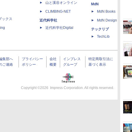
山と溪谷オンライン
MdN
CLIMBING-NET
MdN Books
ブックス
近代科学社
MdN Design Interacti
ing
近代科学社Digital
テックリブ
TechLib
編集部へ
プライバシー
会社
インプレス
特定商取引法に
のご連絡
ポリシー
概要
グループ
基づく表示
Copyright ©
2026
Impress Corporation. All rights reserved.