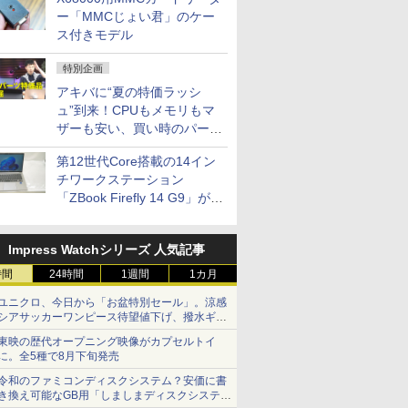
ー「MMCじょい君」のケー
ス付きモデル
特別企画
アキバに“夏の特価ラッシ
ュ”到来！CPUもメモリもマ
ザーも安い、買い時のパーツ
は？【8月7日(金)22時配信】
第12世代Core搭載の14イン
チワークステーション
「ZBook Firefly 14 G9」が
79,800円！秋葉原で中古PC
セール
Impress Watchシリーズ 人気記事
時間
24時間
1週間
1カ月
ユニクロ、今日から「お盆特別セール」。涼感
シアサッカーワンピース待望値下げ、撥水ギア
ショーツは1990円に
東映の歴代オープニング映像がカプセルトイ
に。全5種で8月下旬発売
令和のファミコンディスクシステム？安価に書
き換え可能なGB用「しましまディスクシステ