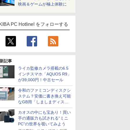
映画＆ゲームが極上体験に
KIBA PC Hotline! をフォローする
新記事
ライカ監修カメラ搭載の6.5
インチスマホ「AQUOS R9」
が39,000円！中古セール
ICE
令和のファミコンディスクシ
天海社
ステム？安価に書き換え可能
ス
Comic curea
なGB用「しましまディスク
システム」
impress QuickBooks
カオスの中にも宝あり！買い
PUBFUN
手の通販力も試される“ミニ
PC”の世界を覗いてみよう
パブファンセルフ