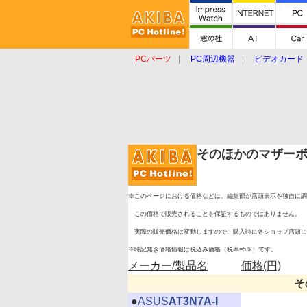
PCパーツ
PC周辺機器
ビデオカード
タブレット
おもしろグッズ
ショップ
そのほかのマザー
※このページにおける価格などは、編集部が店頭表示を独自に調
この価格で販売されることを保証するものではありません。
実際の販売価格は変動しますので、購入時に各ショップ店頭に
※特記無き価格情報は税込み価格（税率=5％）です。
メーカー/製品名
価格(円)
そ
|
●
ASUS
AT3N7A-I